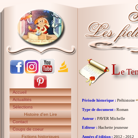
L
e Te
Accueil
Actualités
Période historique :
Préhistoire
Sélections
Type de document :
Roman
Histoire d'en Lire
Auteur :
PAVER Michelle
Contact
Editeur :
Hachette jeunesse
Coups de coeur
Fictions historiques
Années d'édition :
2012 - 2012