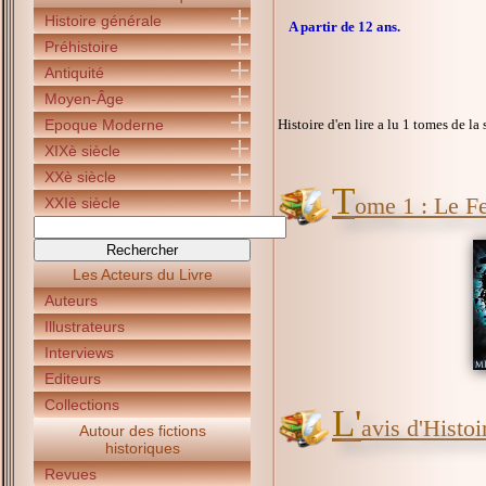
Histoire générale
A partir de 12 ans.
Préhistoire
Antiquité
Moyen-Âge
Epoque Moderne
Histoire d'en lire a lu 1 tomes de la 
XIXè siècle
XXè siècle
T
ome 1 : Le F
XXIè siècle
Les Acteurs du Livre
Auteurs
Illustrateurs
Interviews
Editeurs
Collections
L'
avis d'Histoir
Autour des fictions
historiques
Revues