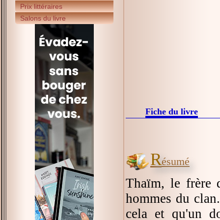
Prix littéraires
Salons du livre
Fiche du livre
R
ésumé
Thaïm, le frère 
hommes du clan. 
cela et qu'un do