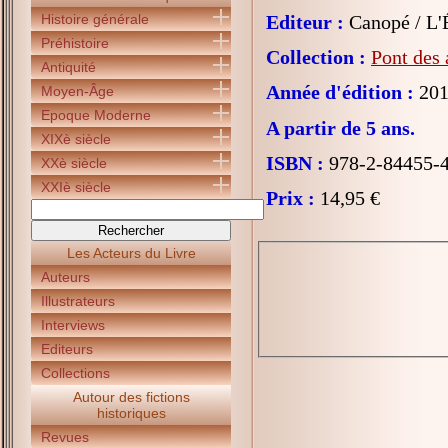
Histoire générale
Editeur :
Canopé / L'É
Préhistoire
Collection :
Pont des 
Antiquité
Année d'édition :
201
Moyen-Âge
Epoque Moderne
A partir de 5 ans.
XIXè siècle
ISBN :
978-2-84455-
XXè siècle
XXIè siècle
Prix :
14,95 €
Les Acteurs du Livre
Auteurs
Illustrateurs
Interviews
Editeurs
Collections
Autour des fictions
historiques
Revues