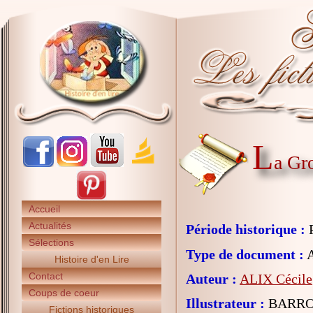
L
a Gr
Accueil
Actualités
Période historique :
P
Sélections
Type de document :
A
Histoire d'en Lire
Contact
Auteur :
ALIX Cécile
Coups de coeur
Illustrateur :
BARR
Fictions historiques