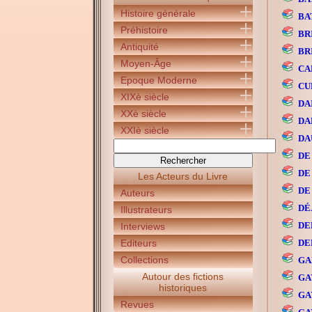
Histoire générale
BA
Préhistoire
BR
Antiquité
BR
Moyen-Âge
CA
Epoque Moderne
CUE
XIXè siècle
DAI
XXè siècle
DA
XXIè siècle
DA
DE 
DE 
Les Acteurs du Livre
DE 
Auteurs
DÉ
Illustrateurs
DE
Interviews
Editeurs
DE
Collections
GA
Autour des fictions
GAY
historiques
GAY
Revues