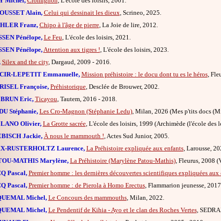
 Michel,
Cromignon
, L'école des loisirs, 2001.
OUSSET Alain,
Celui qui dessinait les dieux
, Scrineo, 2025.
HLER Franz,
Chipo à l'âge de pierre
, La Joie de lire, 2012.
SEN Pénélope,
Le Feu
, L'école des loisirs, 2021.
SEN Pénélope,
Attention aux tigres !
, L'école des loisirs, 2023.
,
Silex and the city
, Dargaud, 2009 - 2016.
CIR-LEPETIT Emmanuelle,
Mission préhistoire : le docu dont tu es le héros
, Fle
ISEL Françoise,
Préhistorique
, Desclée de Brouwer, 2002.
BRUN Eric,
Ticayou
, Tautem, 2016 - 2018.
U Stéphanie,
Les Cro-Magnon (Stéphanie Ledu)
, Milan, 2026 (Mes p'tits docs (Mi
LANO Olivier,
La Grotte sacrée
, L'école des loisirs, 1999 (Archimède (l'école des lo
BISCH Jackie,
À nous le mammouth !
, Actes Sud Junior, 2005.
IX-RUSTERHOLTZ Laurence,
La Préhistoire expliquée aux enfants
, Larousse, 20
TOU-MATHIS Marylène,
La Préhistoire (Marylène Patou-Mathis)
, Fleurus, 2008 (V
Q Pascal,
Premier homme : les dernières découvertes scientifiques expliquées aux 
Q Pascal,
Premier homme : de Pierola à Homo Erectus
, Flammarion jeunesse, 2017
QUEMAL Michel,
Le Concours des mammouths
, Milan, 2022.
QUEMAL Michel,
Le Pendentif de Kihia - Ayo et le clan des Roches Vertes
, SEDRAP