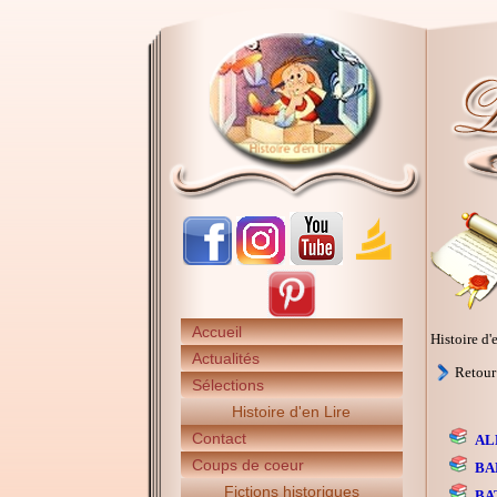
Accueil
Histoire d'
Actualités
Retou
Sélections
Histoire d'en Lire
Contact
AL
Coups de coeur
BA
Fictions historiques
BA