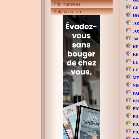
GAY
Prix littéraires
GR
Salons du livre
HO
JOS
JOS
Jul
KE
KER
LE 
LED
ME
NIE
PA
PA
PIC
PIC
PI
PI