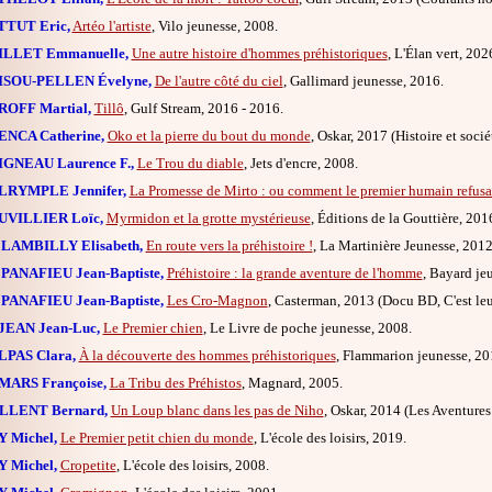
TTUT Eric,
Artéo l'artiste
, Vilo jeunesse, 2008.
ILLET Emmanuelle,
Une autre histoire d'hommes préhistoriques
, L'Élan vert, 202
ISOU-PELLEN Évelyne,
De l'autre côté du ciel
, Gallimard jeunesse, 2016.
ROFF Martial,
Tillô
, Gulf Stream, 2016 - 2016.
NCA Catherine,
Oko et la pierre du bout du monde
, Oskar, 2017 (Histoire et socié
GNEAU Laurence F.,
Le Trou du diable
, Jets d'encre, 2008.
LRYMPLE Jennifer,
La Promesse de Mirto : ou comment le premier humain refusa 
UVILLIER Loïc,
Myrmidon et la grotte mystérieuse
, Éditions de la Gouttière, 201
LAMBILLY Elisabeth,
En route vers la préhistoire !
, La Martinière Jeunesse, 2012
PANAFIEU Jean-Baptiste,
Préhistoire : la grande aventure de l'homme
, Bayard je
PANAFIEU Jean-Baptiste,
Les Cro-Magnon
, Casterman, 2013 (Docu BD, C'est leu
JEAN Jean-Luc,
Le Premier chien
, Le Livre de poche jeunesse, 2008.
LPAS Clara,
À la découverte des hommes préhistoriques
, Flammarion jeunesse, 20
MARS Françoise,
La Tribu des Préhistos
, Magnard, 2005.
LLENT Bernard,
Un Loup blanc dans les pas de Niho
, Oskar, 2014 (Les Aventures 
 Michel,
Le Premier petit chien du monde
, L'école des loisirs, 2019.
 Michel,
Cropetite
, L'école des loisirs, 2008.