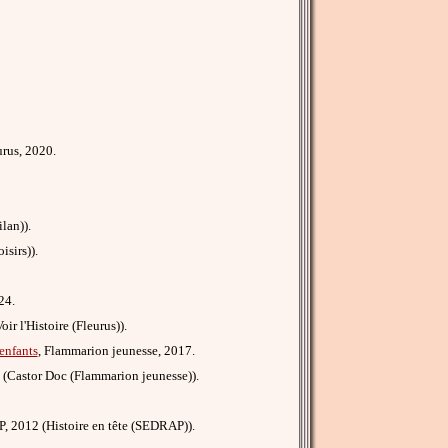
urus, 2020.
lan)).
isirs)).
24.
oir l'Histoire (Fleurus)).
enfants
, Flammarion jeunesse, 2017.
 (Castor Doc (Flammarion jeunesse)).
, 2012 (Histoire en tête (SEDRAP)).