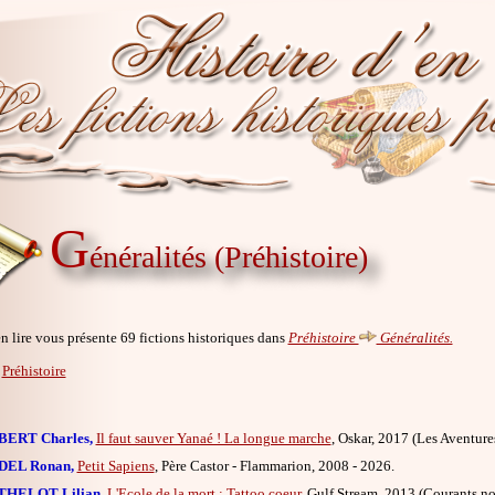
G
énéralités (Préhistoire)
en lire vous présente 69 fictions historiques dans
Préhistoire
Généralités.
r
Préhistoire
BERT Charles,
Il faut sauver Yanaé ! La longue marche
, Oskar, 2017 (Les Aventures
DEL Ronan,
Petit Sapiens
, Père Castor - Flammarion, 2008 - 2026.
THELOT Lilian,
L'Ecole de la mort : Tattoo coeur
, Gulf Stream, 2013 (Courants noi