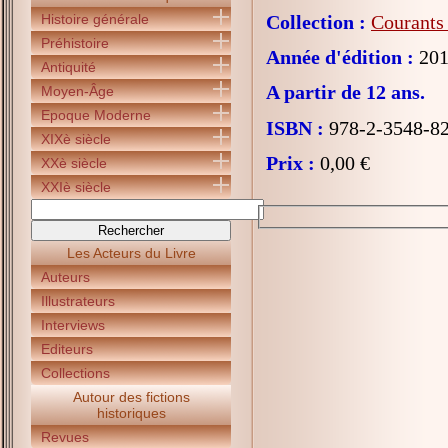
Histoire générale
Collection :
Courants 
Préhistoire
Année d'édition :
201
Antiquité
A partir de 12 ans.
Moyen-Âge
Epoque Moderne
ISBN :
978-2-3548-8
XIXè siècle
Prix :
0,00 €
XXè siècle
XXIè siècle
Les Acteurs du Livre
Auteurs
Illustrateurs
Interviews
Editeurs
Collections
Autour des fictions
historiques
Revues