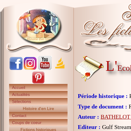
L'
Ecol
Accueil
Actualités
Période historique :
P
Sélections
Type de document :
R
Histoire d'en Lire
Contact
Auteur :
BATHELOT L
Coups de coeur
Editeur :
Gulf Strea
Fictions historiques