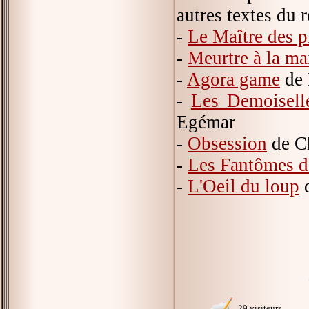
autres textes du r
-
Le Maître des p
-
Meurtre à la ma
-
Agora game
de 
-
Les Demoisell
Egémar
-
Obsession
de Ch
-
Les Fantômes d
-
L'Oeil du loup
d
29 visiteurs