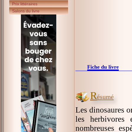
Prix littéraires
Salons du livre
Fiche du livre
R
ésumé
Les dinosaures on
les herbivores 
nombreuses espè