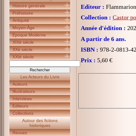
Histoire générale
Editeur :
Flammarion 
Préhistoire
Collection :
Castor p
Antiquité
Année d'édition :
202
Moyen-Âge
Epoque Moderne
A partir de 6 ans.
XIXè siècle
ISBN :
978-2-0813-4
XXè siècle
XXIè siècle
Prix :
5,60 €
Les Acteurs du Livre
Auteurs
Illustrateurs
Interviews
Editeurs
Collections
Autour des fictions
historiques
Revues