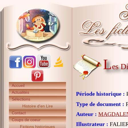
L
es D
Accueil
Actualités
Période historique :
P
Sélections
Type de document :
P
Histoire d'en Lire
Contact
Auteur :
MAGDALE
Coups de coeur
Illustrateur :
FALIER
Fictions historiques