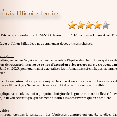
L'
avis d'Histoire d'en lire
u Patrimoine mondial de l'UNESCO depuis juin 2014, la grotte Chauvet est l'un
.
Gayet et Julien Billaudeau nous emmènent découvrir ses richesses.
e la grotte
aliste, Sébastien Gayet a eu la chance de suivre l'équipe de scientifiques qui a expl
alors de
retracer l'histoire de ce lieu d'exception et les trésors qui s'y trouvent d
édité en 2026, permettant ainsi d'actualiser les informations scientifiques, notamm
clan.
vre documentaire découpé en cinq parties
(Création et découverte, La grotte expl
ire au fil des âges), Sébastien Gayet a veillé à être le plus complet possible.
'expliquer aux enfants, point par point, l'origine de la grotte, comment elle a été inv
é, le travail scientifique qui est mené et toutes les découvertes qui en découlent.
 guidée
, nous retenons la restitution des fabuleuses peintures qui ont été révélées dan