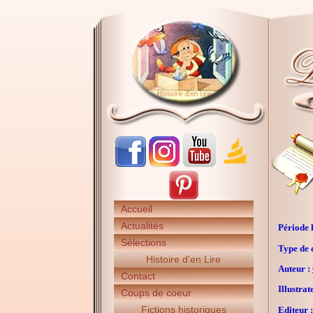
Accueil
Actualités
Période h
Sélections
Type de 
Histoire d'en Lire
Auteur :
Contact
Illustrat
Coups de coeur
Fictions historiques
Editeur :