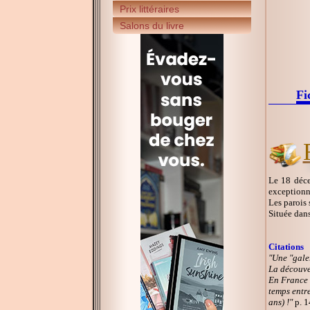
Prix littéraires
Salons du livre
Fi
Le 18 déce
exceptionn
Les parois 
Située dans
Citations
"Une "gale
La découve
En France 
temps entre
ans) !"
p. 1