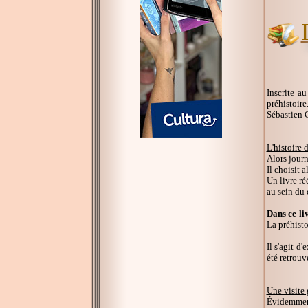
Inscrite a
préhistoire
Sébastien 
L'histoire d
Alors journ
Il choisit 
Un livre ré
au sein du 
Dans ce li
La préhisto
Il s'agit d
été retrouv
Une visite
Évidemment