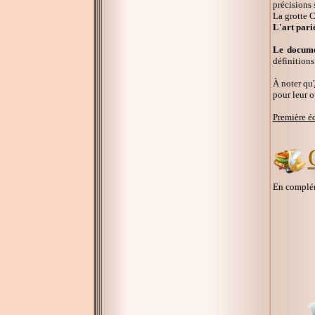
précisions 
La grotte 
L'art pari
Le documen
définitions
À noter qu'
pour leur o
Première é
En compléme