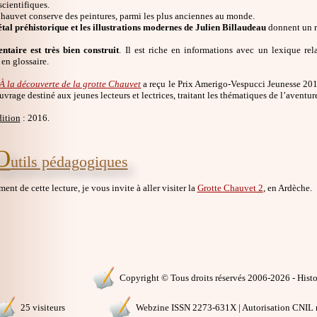
scientifiques.
Chauvet conserve des peintures, parmi les plus anciennes au monde.
étal préhistorique et les illustrations modernes de Julien Billaudeau
donnent un re
taire est très bien construit
. Il est riche en informations avec un lexique rel
 en glossaire.
À la découverte de la grotte Chauvet
a reçu le Prix Amerigo-Vespucci Jeunesse 201
uvrage destiné aux jeunes lecteurs et lectrices, traitant les thématiques de l’aventur
dition
: 2016.
O
utils pédagogiques
nt de cette lecture, je vous invite à aller visiter la
Grotte Chauvet 2
, en Ardèche.
Copyright © Tous droits réservés 2006-2026 - Histoi
25 visiteurs
Webzine ISSN 2273-631X | Autorisation CNIL