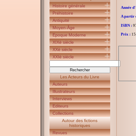
Histoire générale
Année d'é
Préhistoire
A partir 
Antiquité
ISBN :
97
Moyen-Âge
Prix :
15
Epoque Moderne
XIXè siècle
XXè siècle
XXIè siècle
Les Acteurs du Livre
Auteurs
Illustrateurs
Interviews
Editeurs
Collections
Autour des fictions
historiques
Revues