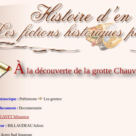
À
la découverte de la grotte Chauv
istorique :
Préhistoire
Les grottes
document :
Documentaire
GAYET Sébastien
eur :
BILLAUDEAU Julien
Actes Sud Jeunesse