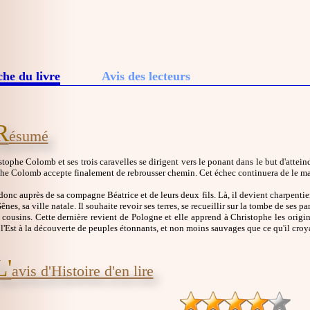
che du livre
Avis des lecteurs
R
ésumé
tophe Colomb et ses trois caravelles se dirigent vers le ponant dans le but d'attei
phe Colomb accepte finalement de rebrousser chemin. Cet échec continuera de le m
donc auprès de sa compagne Béatrice et de leurs deux fils. Là, il devient charpenti
nes, sa ville natale. Il souhaite revoir ses terres, se recueillir sur la tombe de ses pa
 cousins. Cette dernière revient de Pologne et elle apprend à Christophe les origine
 l'Est à la découverte de peuples étonnants, et non moins sauvages que ce qu'il croya
L'
avis d'Histoire d'en lire