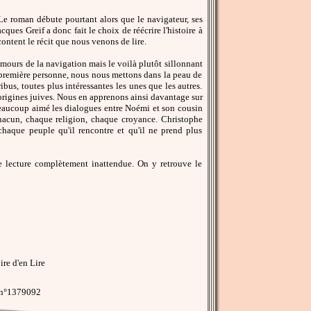
Le roman débute pourtant alors que le navigateur, ses
cques Greif a donc fait le choix de réécrire l'histoire à
content le récit que nous venons de lire.
ours de la navigation mais le voilà plutôt sillonnant
la première personne, nous nous mettons dans la peau de
us, toutes plus intéressantes les unes que les autres.
rigines juives. Nous en apprenons ainsi davantage sur
 beaucoup aimé les dialogues entre Noémi et son cousin
 chacun, chaque religion, chaque croyance. Christophe
aque peuple qu'il rencontre et qu'il ne prend plus
tte lecture complètement inattendue. On y retrouve le
re d'en Lire
 n°1379092