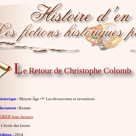
L
e Retour de Christophe Colomb
istorique :
Moyen-Âge
Les découvertes et inventions
document :
Roman
GREIF Jean-Jacques
L'école des loisirs
dition :
2014