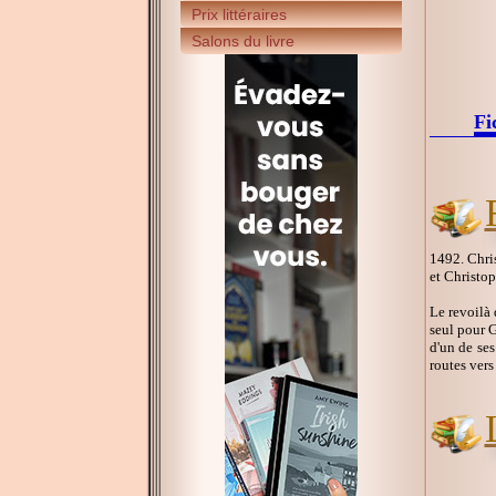
Prix littéraires
Salons du livre
Fi
1492. Chris
et Christo
Le revoilà 
seul pour Gê
d'un de ses
routes vers