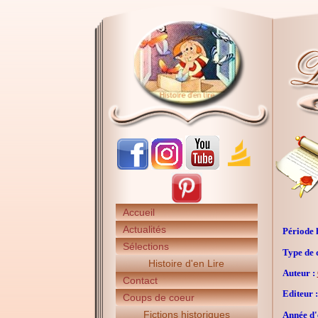
Accueil
Actualités
Période h
Sélections
Type de 
Histoire d'en Lire
Auteur :
Contact
Editeur :
Coups de coeur
Fictions historiques
Année d'é