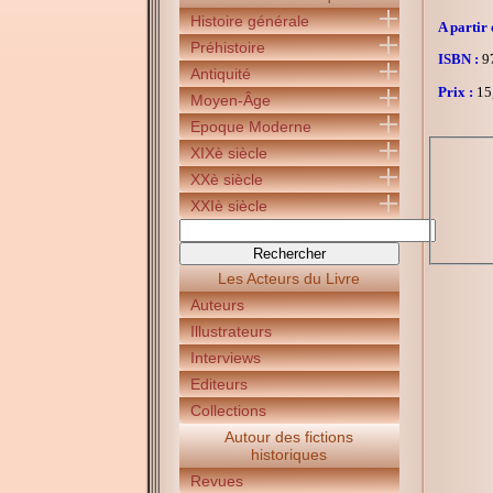
Histoire générale
A partir 
Préhistoire
ISBN :
97
Antiquité
Prix :
15
Moyen-Âge
Epoque Moderne
XIXè siècle
XXè siècle
XXIè siècle
Les Acteurs du Livre
Auteurs
Illustrateurs
Interviews
Editeurs
Collections
Autour des fictions
historiques
Revues