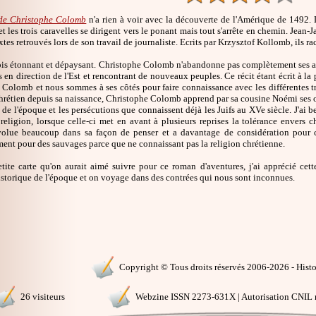
 de Christophe Colomb
n'a rien à voir avec la découverte de l'Amérique de 1492. 
t les trois caravelles se dirigent vers le ponant mais tout s'arrête en chemin. Jean-Ja
extes retrouvés lors de son travail de journaliste. Ecrits par Krzysztof Kollomb, ils ra
 fois étonnant et dépaysant. Christophe Colomb n'abandonne pas complètement ses am
s en direction de l'Est et rencontrant de nouveaux peuples. Ce récit étant écrit à 
Colomb et nous sommes à ses côtés pour faire connaissance avec les différentes trib
hrétien depuis sa naissance, Christophe Colomb apprend par sa cousine Noémi ses o
 de l'époque et les persécutions que connaissent déjà les Juifs au XVe siècle. J'ai
 religion, lorsque celle-ci met en avant à plusieurs reprises la tolérance envers
lue beaucoup dans sa façon de penser et a davantage de considération pour ch
ent pour des sauvages parce que ne connaissant pas la religion chrétienne.
etite carte qu'on aurait aimé suivre pour ce roman d'aventures, j'ai apprécié ce
storique de l'époque et on voyage dans des contrées qui nous sont inconnues.
Copyright © Tous droits réservés 2006-2026 - Histoi
26 visiteurs
Webzine ISSN 2273-631X | Autorisation CNIL