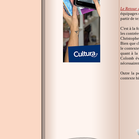
Le Retour
équipages e
partir de t
C'est à la
les contrée
Christophe 
Bien que c
le contexte
quant à la
Colomb évo
nécessairem
Outre la p
contexte hi