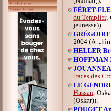
(Nathan)).
Prix littéraires
FÉRET-FLEU
Salons du livre
du Templier
,
jeunesse)).
GRÉGOIRE 
2004 (Archimè
HELLER Brig
HOFFMAN M
JOUANNEAU
traces des Cr
LE GENDRE 
Hassan
, Oska
(Oskar)).
POUGET An