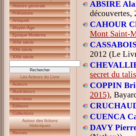
ABSIRE Ala
Histoire générale
découvertes, 
Préhistoire
Antiquité
CAHOUR Ch
Moyen-Âge
Mont Saint-M
Epoque Moderne
XIXè siècle
CASSABOIS 
XXè siècle
2012 (Le Livr
XXIè siècle
CHEVALLIER
secret du tal
Les Acteurs du Livre
COPPIN Brig
Auteurs
Illustrateurs
2015)
, Bayar
Interviews
CRUCHAUDE
Editeurs
Collections
CUENCA Cat
Autour des fictions
historiques
DAVY Pierre
Revues