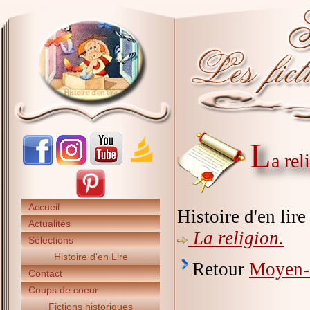
L
a re
Accueil
Histoire d'en lir
Actualités
La religion.
Sélections
Histoire d'en Lire
Retour
Moyen
Contact
Coups de coeur
Fictions historiques