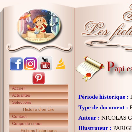
P
api e
Accueil
Actualités
Période historique :
H
Sélections
Type de document :
R
Histoire d'en Lire
Contact
Auteur :
NICOLAS Gr
Coups de coeur
Illustrateur :
PARIGI
Fictions historiques