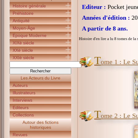
Histoire générale
Editeur :
Pocket jeun
Préhistoire
Années d'édition :
20
Antiquité
A partir de 8 ans.
Moyen-Âge
Epoque Moderne
Histoire d'en lire a lu 8 tomes de la 
XIXè siècle
XXè siècle
T
XXIè siècle
ome 1 : Le S
Les Acteurs du Livre
Auteurs
Illustrateurs
Interviews
Editeurs
T
ome 2 : Le Su
Collections
Autour des fictions
historiques
Revues