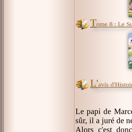
T
ome 8 : Le S
L'
avis d'Histoir
Le papi de Marce
sûr, il a juré de
Alors c'est don