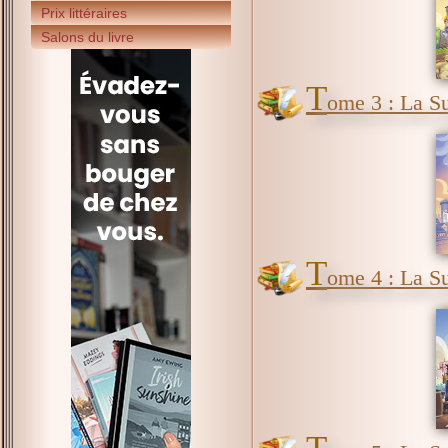
Prix littéraires
Salons du livre
T
ome 3 : La Su
T
ome 4 : La S