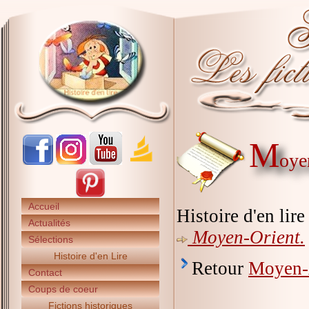
M
oye
Accueil
Histoire d'en lir
Actualités
Moyen-Orient.
Sélections
Histoire d'en Lire
Retour
Moyen
Contact
Coups de coeur
Fictions historiques