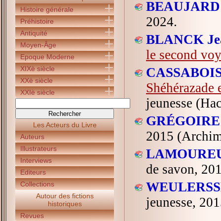
BEAUJARD 
Histoire générale
2024.
Préhistoire
Antiquité
BLANCK Jea
Moyen-Âge
le second voy
Epoque Moderne
XIXè siècle
CASSABOIS 
XXè siècle
Shéhérazade e
XXIè siècle
jeunesse (Hac
GRÉGOIRE 
Les Acteurs du Livre
2015 (Archimè
Auteurs
Illustrateurs
LAMOUREUX
Interviews
de savon, 201
Editeurs
WEULERSSE
Collections
Autour des fictions
jeunesse, 201
historiques
Revues