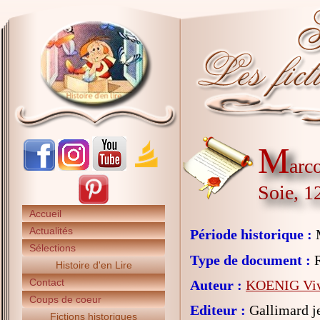
M
arc
Soie, 1
Accueil
Actualités
Période historique :
Sélections
Type de document :
R
Histoire d'en Lire
Contact
Auteur :
KOENIG Viv
Coups de coeur
Editeur :
Gallimard j
Fictions historiques