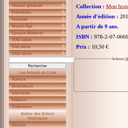
Histoire générale
Collection :
Mon histo
Préhistoire
Année d'édition :
201
Antiquité
A partir de 9 ans.
Moyen-Âge
Epoque Moderne
ISBN :
978-2-07-066
XIXè siècle
Prix :
10,50 €
XXè siècle
XXIè siècle
Achetez
M
Les Acteurs du Livre
Auteurs
Illustrateurs
Interviews
Editeurs
Collections
Autour des fictions
historiques
Revues