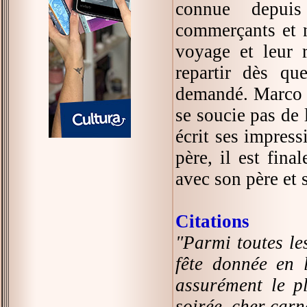
connue depuis 
commerçants et n
voyage et leur r
repartir dès qu
demandé. Marco P
se soucie pas de 
écrit ses impress
père, il est fin
avec son père et 
Citations
"Parmi toutes les
fête donnée en 
assurément le p
soirée, cher carn