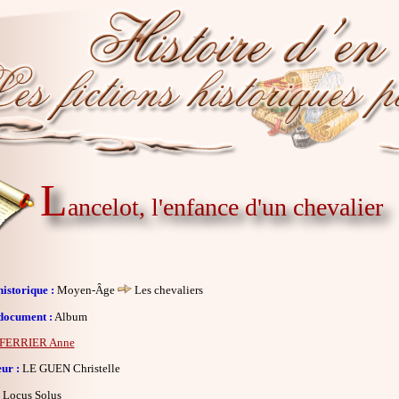
L
ancelot, l'enfance d'un chevalier
istorique :
Moyen-Âge
Les chevaliers
document :
Album
FERRIER Anne
eur :
LE GUEN Christelle
Locus Solus