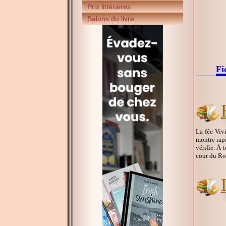
Prix littéraires
Salons du livre
Fi
La fée Vivi
montre rapi
vérifie. À 
cour du Roi