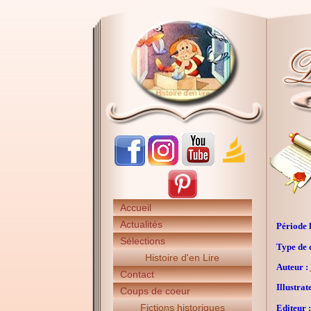
Accueil
Actualités
Période h
Sélections
Type de 
Histoire d'en Lire
Auteur :
Contact
Illustrat
Coups de coeur
Fictions historiques
Editeur :