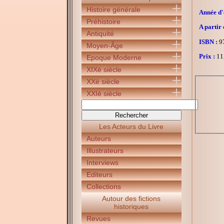
Histoire générale
Année d'é
Préhistoire
A partir 
Antiquité
ISBN :
97
Moyen-Âge
Prix :
11
Epoque Moderne
XIXè siècle
XXè siècle
XXIè siècle
Les Acteurs du Livre
Auteurs
Illustrateurs
Interviews
Editeurs
Collections
Autour des fictions
historiques
Revues