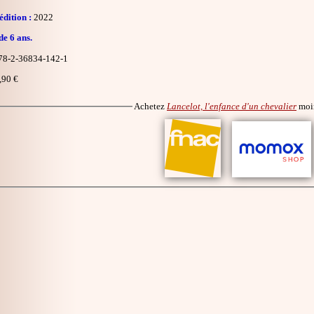
dition :
2022
de 6 ans.
8-2-36834-142-1
,90 €
Achetez
Lancelot, l'enfance d'un chevalier
moi