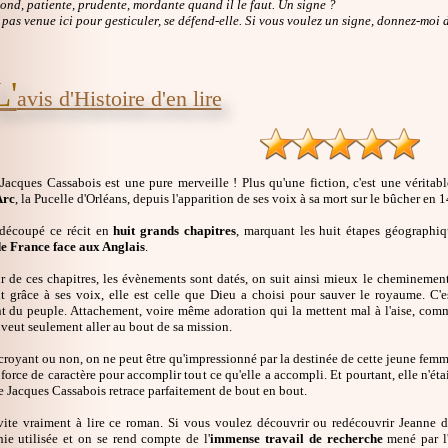
nd, patiente, prudente, mordante quand il le faut. Un signe ?
s pas venue ici pour gesticuler, se défend-elle. Si vous voulez un signe, donnez-moi 
L'
avis d'Histoire d'en lire
Jacques Cassabois est une pure merveille ! Plus qu'une fiction, c'est une véritab
Arc
, la Pucelle d'Orléans, depuis l'apparition de ses voix à sa mort sur le bûcher en 
 découpé ce récit en
huit grands chapitres
, marquant les huit étapes géographi
 France face aux Anglais
.
ur de ces chapitres, les évènements sont datés, on suit ainsi mieux le cheminement 
 grâce à ses voix, elle est celle que Dieu a choisi pour sauver le royaume. C'es
t du peuple. Attachement, voire même adoration qui la mettent mal à l'aise, comm
e veut seulement aller au bout de sa mission.
croyant ou non, on ne peut être qu'impressionné par la destinée de cette jeune femme. 
force de caractère pour accomplir tout ce qu'elle a accompli. Et pourtant, elle n'étai
e Jacques Cassabois retrace parfaitement de bout en bout.
ite vraiment à lire ce roman. Si vous voulez découvrir ou redécouvrir Jeanne d'Ar
hie utilisée et on se rend compte de l'
immense travail de recherche
mené par l'