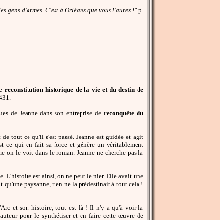
des gens d'armes. C'est à Orléans que vous l'aurez !"
p.
le
reconstitution historique de la vie et du destin de
1431.
ques de Jeanne dans son entreprise de
reconquête du
de tout ce qu'il s'est passé. Jeanne est guidée et agit
t ce qui en fait sa force et génère un véritablement
e on le voit dans le roman. Jeanne ne cherche pas la
L'histoire est ainsi, on ne peut le nier. Elle avait une
t qu'une paysanne, rien ne la prédestinait à tout cela !
c et son histoire, tout est là ! Il n'y a qu'à voir la
auteur pour le synthétiser et en faire cette œuvre de