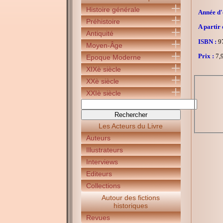
Histoire générale
Année d'é
Préhistoire
A partir 
Antiquité
ISBN :
97
Moyen-Âge
Prix :
7,9
Epoque Moderne
XIXè siècle
XXè siècle
XXIè siècle
Les Acteurs du Livre
Auteurs
Illustrateurs
Interviews
Editeurs
Collections
Autour des fictions
historiques
Revues