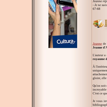
Jeanne répo
- Je ne sui
67-68
Jeanne
de 
Jeanne d'
L'auteur a
royaume de
À l'intérie
uniquement
attachemen
gloire, ell
Qu'on soit 
incroyable 
C'est ce qu
Je vous inv
bibliograp