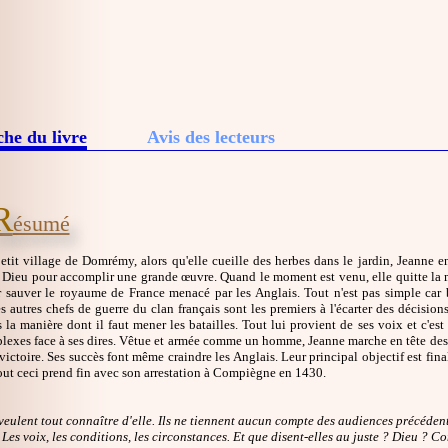
che du livre
Avis des lecteurs
R
ésumé
tit village de Domrémy, alors qu'elle cueille des herbes dans le jardin, Jeanne en
 Dieu pour accomplir une grande œuvre. Quand le moment est venu, elle quitte la mai
 sauver le royaume de France menacé par les Anglais. Tout n'est pas simple car
 autres chefs de guerre du clan français sont les premiers à l'écarter des décisio
 la manière dont il faut mener les batailles. Tout lui provient de ses voix et c'es
rplexes face à ses dires. Vêtue et armée comme un homme, Jeanne marche en tête des
victoire. Ses succès font même craindre les Anglais. Leur principal objectif est fina
out ceci prend fin avec son arrestation à Compiègne en 1430.
veulent tout connaître d'elle. Ils ne tiennent aucun compte des audiences précédent
 Les voix, les conditions, les circonstances. Et que disent-elles au juste ? Dieu ? 