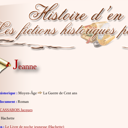
J
eanne
istorique :
Moyen-Âge
La Guerre de Cent ans
document :
Roman
CASSABOIS Jacques
Hachette
n :
Le Livre de poche jeunesse (Hachette)