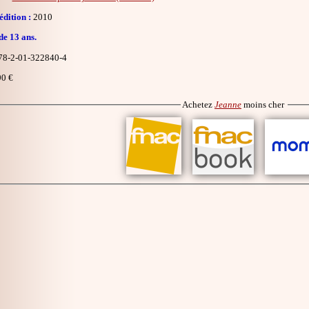
dition :
2010
de 13 ans.
8-2-01-322840-4
0 €
Achetez
Jeanne
moins cher