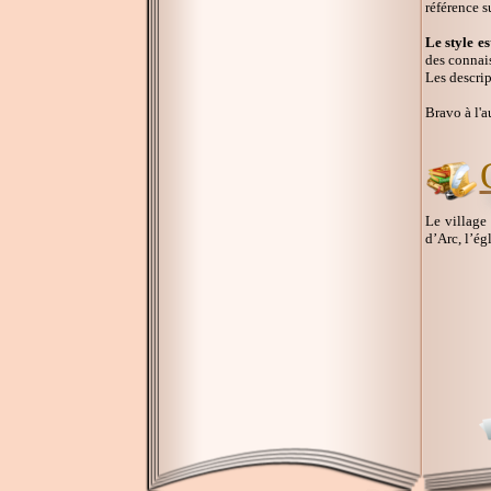
référence su
Le style e
des connais
Les descrip
Bravo à l'a
Le village
d’Arc, l’ég