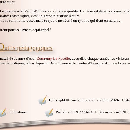
r le sujet.
st soutenu
car il s'agit d'un texte de grande qualité. Ce livre est donc à conseiller 
sances historiques, c'est un grand plaisir de lecture.
tions sont nombreuses mais toujours menées à un rythme qui tient en haleine.
uteur pour ce livre exceptionnel !
O
utils pédagogiques
 natal de Jeanne d'Arc,
Domrémy-La-Pucelle
, accueille chaque année les visiteur
lise Saint-Remy, la basilique du Bois Chenu et le Centre d’Interprétation de la mais
Copyright © Tous droits réservés 2006-2026 - Histoi
33 visiteurs
Webzine ISSN 2273-631X | Autorisation CNIL