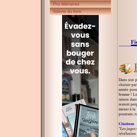
Prix littéraires
Salons du livre
Fi
Dans son pe
choisie par
armée pour
femme ! Les
raison dans
restent pe
mener à la 
pourtant, t
Citations
"Les juges 
révélation.