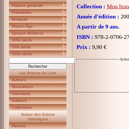
Histoire générale
Collection :
Mon histo
Préhistoire
Année d'édition :
200
Antiquité
A partir de 9 ans.
Moyen-Âge
Epoque Moderne
ISBN :
978-2-0706-2
XIXè siècle
Prix :
9,90 €
XXè siècle
XXIè siècle
Ache
Les Acteurs du Livre
Auteurs
Illustrateurs
Interviews
Editeurs
Collections
Autour des fictions
historiques
Revues