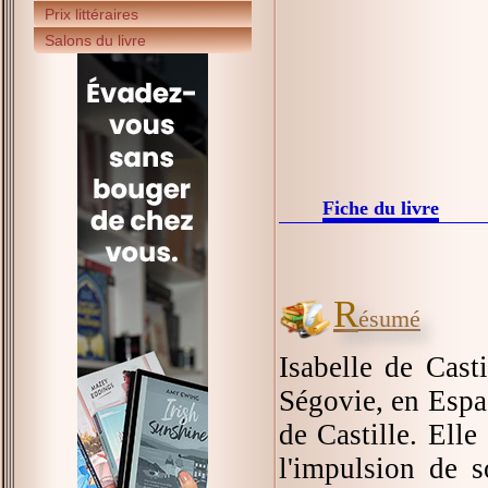
Prix littéraires
Salons du livre
Fiche du livre
R
ésumé
Isabelle de Cast
Ségovie, en Espa
de Castille. Ell
l'impulsion de 