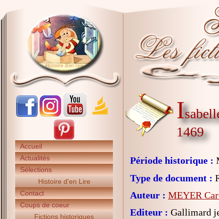
I
sabell
1469
Accueil
Actualités
Période historique :
Sélections
Type de document :
R
Histoire d'en Lire
Contact
Auteur :
MEYER Car
Coups de coeur
Editeur :
Gallimard j
Fictions historiques