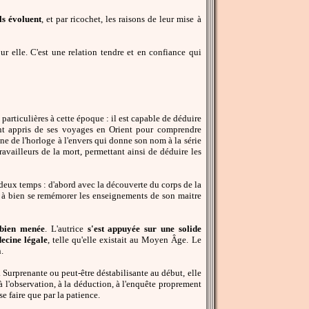
ls évoluent
, et par ricochet, les raisons de leur mise à
r elle. C'est une relation tendre et en confiance qui
rticulières à cette époque : il est capable de déduire
nt appris de ses voyages en Orient pour comprendre
ène de l'horloge à l'envers qui donne son nom à la série
ravailleurs de la mort, permettant ainsi de déduire les
en deux temps : d'abord avec la découverte du corps de la
t à bien se remémorer les enseignements de son maitre
s bien menée
. L'autrice
s'est appuyée sur une solide
ecine légale
, telle qu'elle existait au Moyen Âge. Le
.
. Surprenante ou peut-être déstabilisante au début, elle
 à l'observation, à la déduction, à l'enquête proprement
e faire que par la patience.