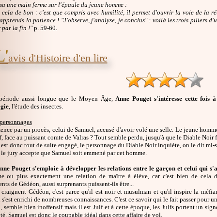
a une main ferme sur l'épaule du jeune homme :
 cela de bon : c'est que compris avec humilité, il permet d'ouvrir la voie de la 
apprends la patience ! "J'observe, j'analyse, je conclus" : voilà les trois piliers 
par la fin !"
p. 59-60.
L'
avis d'Histoire d'en lire
période aussi longue que le Moyen Âge,
Anne Pouget s'intéresse cette fois à
gie
, l'étude des insectes.
personnages
ce par un procès, celui de Samuel, accusé d'avoir volé une selle. Le jeune homme 
if, face au puissant comte de Valras ? Tout semble perdu, jusqu'à que le Diable Noir 
est donc tout de suite engagé, le personnage du Diable Noir inquiète, on le dit mi-sor
e le jury accepte que Samuel soit emmené par cet homme.
Anne Pouget s'emploie à développer les relations entre le garçon et celui qui s
me ou plus exactement une relation de maître à élève, car c'est bien de cela d
ts de Gédéon, aussi surprenants puissent-ils être...
s craignent Gédéon, c'est parce qu'il est noir et musulman et qu'il inspire la mé
 s'est enrichi de nombreuses connaissances. C'est ce savoir qui le fait passer pour un 
, semble bien inoffensif mais il est Juif et à cette époque, les Juifs portent un sign
été. Samuel est donc le coupable idéal dans cette affaire de vol.