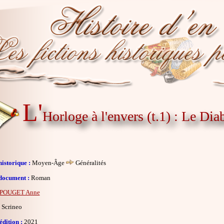
L'
Horloge à l'envers (t.1) : Le Dia
istorique :
Moyen-Âge
Généralités
document :
Roman
POUGET Anne
Scrineo
dition :
2021