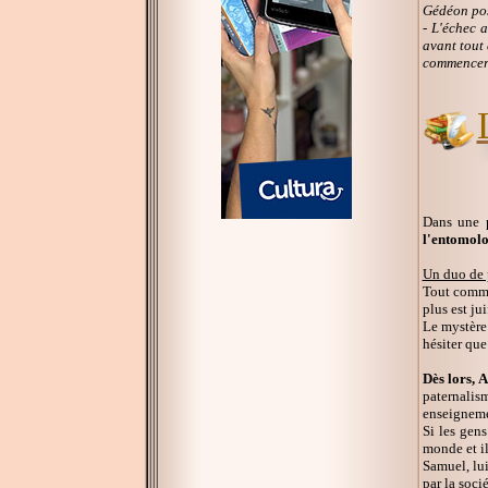
Gédéon pos
- L'échec a
avant tout 
commencer 
Dans une 
l'entomolo
Un duo de 
Tout commen
plus est ju
Le mystère 
hésiter qu
Dès lors, 
paternalis
enseignemen
Si les gen
monde et il
Samuel, lui
par la soci