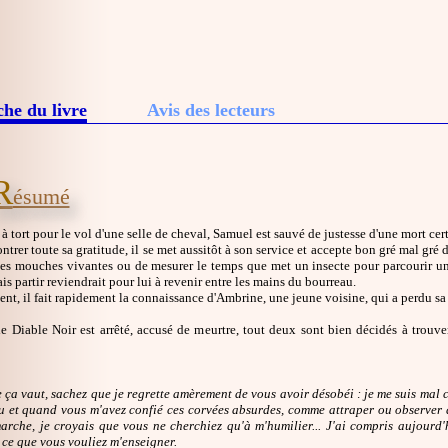
che du livre
Avis des lecteurs
R
ésumé
tort pour le vol d'une selle de cheval, Samuel est sauvé de justesse d'une mort cert
ntrer toute sa gratitude, il se met aussitôt à son service et accepte bon gré mal gré 
 des mouches vivantes ou de mesurer le temps que met un insecte pour parcourir u
is partir reviendrait pour lui à revenir entre les mains du bourreau.
t, il fait rapidement la connaissance d'Ambrine, une jeune voisine, qui a perdu sa
le Diable Noir est arrêté, accusé de meurtre, tout deux sont bien décidés à trou
 ça vaut, sachez que je regrette amèrement de vous avoir désobéi : je me suis mal c
u et quand vous m'avez confié ces corvées absurdes, comme attraper ou observer d
arche, je croyais que vous ne cherchiez qu'à m'humilier... J'ai compris aujourd'hu
 ce que vous vouliez m'enseigner.