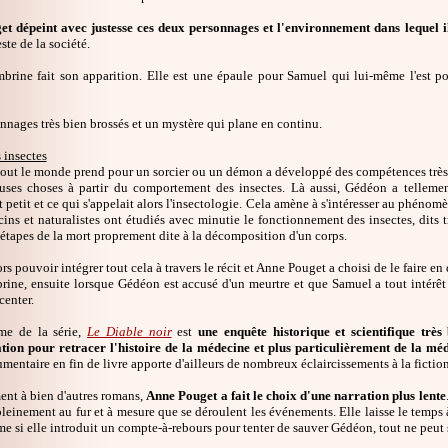
t dépeint avec justesse ces deux personnages et l'environnement dans lequel i
este de la société.
mbrine fait son apparition. Elle est une épaule pour Samuel qui lui-même l'est pou
nnages très bien brossés et un mystère qui plane en continu.
 insectes
out le monde prend pour un sorcier ou un démon a développé des compétences très pa
ses choses à partir du comportement des insectes. Là aussi, Gédéon a telleme
t petit et ce qui s'appelait alors l'insectologie. Cela amène à s'intéresser au phénom
ins et naturalistes ont étudiés avec minutie le fonctionnement des insectes, dits t
 étapes de la mort proprement dite à la décomposition d'un corps.
alors pouvoir intégrer tout cela à travers le récit et Anne Pouget a choisi de le faire 
rine, ensuite lorsque Gédéon est accusé d'un meurtre et que Samuel a tout intérê
center.
me de la série,
Le Diable noir
est
une enquête historique et scientifique trè
ion pour retracer l'histoire de la médecine et plus particulièrement de la méd
mentaire en fin de livre apporte d'ailleurs de nombreux éclaircissements à la fiction
ent à bien d'autres romans,
Anne Pouget a fait le choix d'une narration plus lente
 pleinement au fur et à mesure que se déroulent les événements. Elle laisse le temps
me si elle introduit un compte-à-rebours pour tenter de sauver Gédéon, tout ne peut s