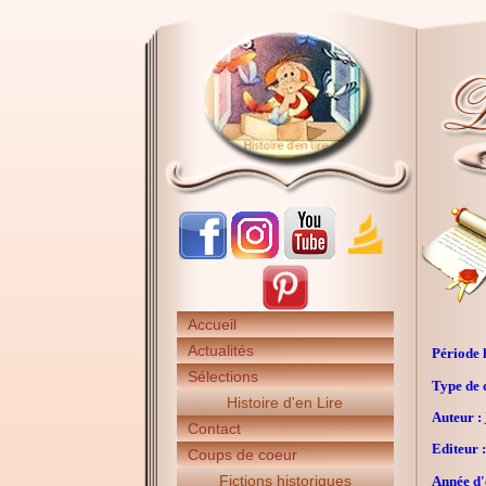
Accueil
Actualités
Période h
Sélections
Type de 
Histoire d'en Lire
Auteur :
Contact
Editeur :
Coups de coeur
Fictions historiques
Année d'é