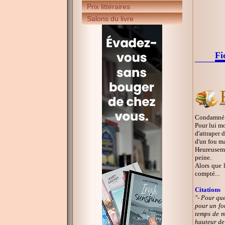
Prix littéraires
Salons du livre
Fi
Condamné à 
Pour lui mo
d'attraper
d'un fou ma
Heureusemen
peine.
Alors que 
compté...
Citations
"- Pour que
pour un fo
temps de m
hauteur de