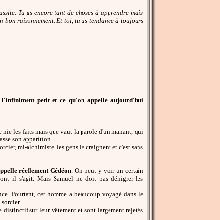
réussite. Tu as encore tant de choses à apprendre mais
d'un bon raisonnement. Et toi, tu as tendance à toujours
 l'infiniment petit et ce qu'on appelle aujourd'hui
nie les faits mais que vaut la parole d'un manant, qui
fasse son apparition.
cier, mi-alchimiste, les gens le craignent et c'est sans
'appelle réellement Gédéon
. On peut y voir un certain
ont il s'agit. Mais Samuel ne doit pas dénigrer les
fiance. Pourtant, cet homme a beaucoup voyagé dans le
sorcier.
e distinctif sur leur vêtement et sont largement rejetés