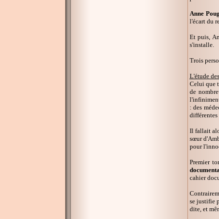
Anne Pouge
l'écart du r
Et puis, A
s'installe.
Trois perso
L'étude des
Celui que t
de nombreu
l'infinimen
: des médec
différentes
Il fallait 
sœur d'Amb
pour l'inno
Premier to
documentat
cahier docu
Contrairem
se justifie
dite, et mê