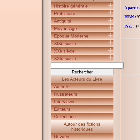
Histoire générale
A partir 
Préhistoire
ISBN :
97
Antiquité
Prix :
14
Moyen-Âge
Epoque Moderne
XIXè siècle
XXè siècle
XXIè siècle
Les Acteurs du Livre
Auteurs
Illustrateurs
Interviews
Editeurs
Collections
Autour des fictions
historiques
Revues