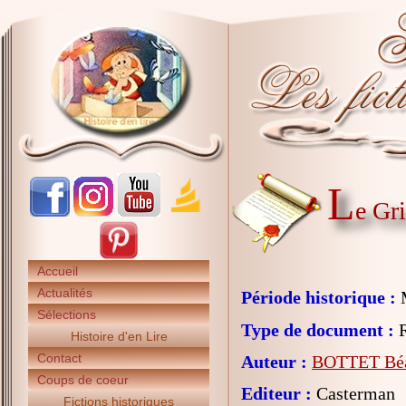
L
e Gr
Accueil
Actualités
Période historique :
Sélections
Type de document :
R
Histoire d'en Lire
Contact
Auteur :
BOTTET Béa
Coups de coeur
Editeur :
Casterman
Fictions historiques