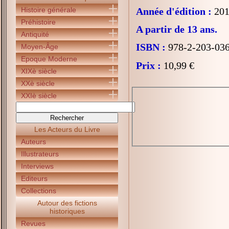
Histoire générale
Année d'édition :
201
Préhistoire
A partir de 13 ans.
Antiquité
ISBN :
978-2-203-03
Moyen-Âge
Epoque Moderne
Prix :
10,99 €
XIXè siècle
XXè siècle
XXIè siècle
Les Acteurs du Livre
Auteurs
Illustrateurs
Interviews
Editeurs
Collections
Autour des fictions
historiques
Revues