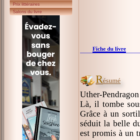
Prix littéraires
Salons du livre
Fiche du livre
R
ésumé
Uther-Pendragon é
Là, il tombe sou
Grâce à un sorti
séduit la belle d
est promis à un t