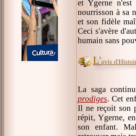
et Ygerne n'est
nourrisson à sa 
et son fidèle ma
Ceci s'avère d'au
humain sans pouv
L'
avis d'Histoir
La saga contin
prodiges
. Cet en
Il ne reçoit son 
répit, Ygerne, en
son enfant. Mal