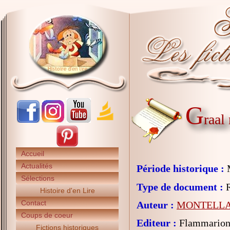
G
raal
Accueil
Actualités
Période historique :
Sélections
Type de document :
R
Histoire d'en Lire
Contact
Auteur :
MONTELLA C
Coups de coeur
Editeur :
Flammarion 
Fictions historiques