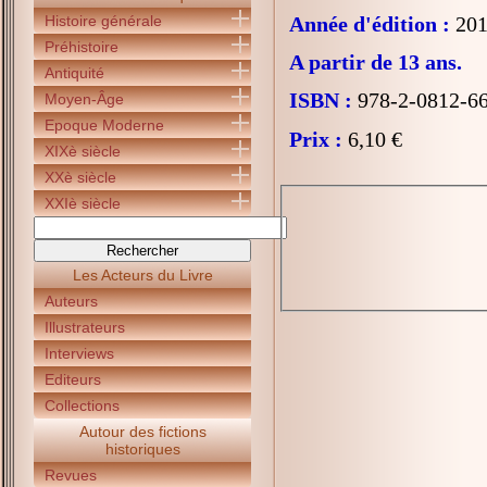
Histoire générale
Année d'édition :
201
Préhistoire
A partir de 13 ans.
Antiquité
ISBN :
978-2-0812-6
Moyen-Âge
Epoque Moderne
Prix :
6,10 €
XIXè siècle
XXè siècle
XXIè siècle
Les Acteurs du Livre
Auteurs
Illustrateurs
Interviews
Editeurs
Collections
Autour des fictions
historiques
Revues