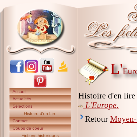
L'
Eur
Accueil
Histoire d'en lir
Actualités
L'Europe.
Sélections
Histoire d'en Lire
Retour
Moyen
Contact
Coups de coeur
Fictions historiques