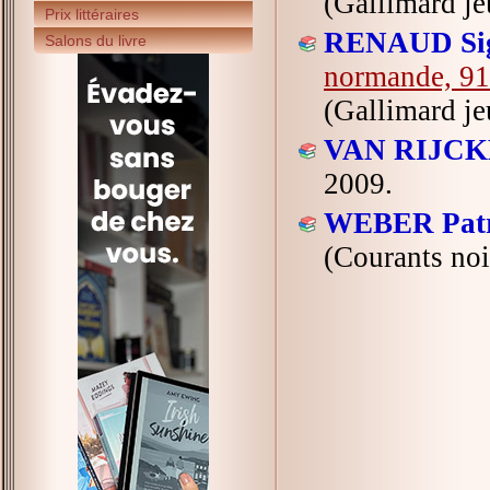
(Gallimard je
Prix littéraires
RENAUD Sig
Salons du livre
normande, 9
(Gallimard je
VAN RIJCK
2009.
WEBER Patr
(Courants noi