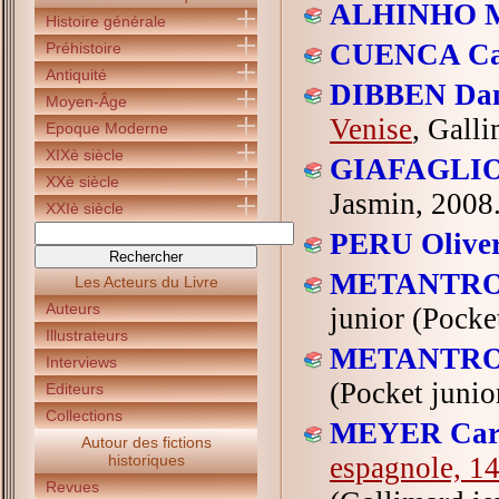
ALHINHO M
Histoire générale
CUENCA Cat
Préhistoire
Antiquité
DIBBEN Dam
Moyen-Âge
Venise
, Gall
Epoque Moderne
XIXè siècle
GIAFAGLION
XXè siècle
Jasmin, 2008
XXIè siècle
PERU Oliver
METANTRO
Les Acteurs du Livre
Auteurs
junior (Pocke
Illustrateurs
METANTRO
Interviews
(Pocket junio
Editeurs
Collections
MEYER Caro
Autour des fictions
historiques
espagnole, 1
Revues