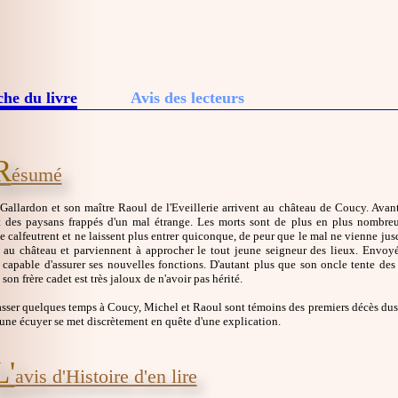
che du livre
Avis des lecteurs
R
ésumé
Gallardon et son maître Raoul de l'Eveillerie arrivent au château de Coucy. Avan
 des paysans frappés d'un mal étrange. Les morts sont de plus en plus nombreus
se calfeutrent et ne laissent plus entrer quiconque, de peur que le mal ne vienne j
 au château et parviennent à approcher le tout jeune seigneur des lieux. Envoyés
st capable d'assurer ses nouvelles fonctions. D'autant plus que son oncle tente de
 son frère cadet est très jaloux de n'avoir pas hérité.
asser quelques temps à Coucy, Michel et Raoul sont témoins des premiers décès dus à
une écuyer se met discrètement en quête d'une explication.
L'
avis d'Histoire d'en lire