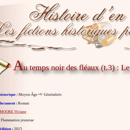
A
u temps noir des fléaux (t.3) : L
istorique :
Moyen-Âge
Généralités
document :
Roman
MOORE Viviane
Flammarion jeunesse
dition :
2015