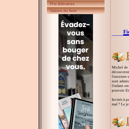
Prix littéraires
Salons du livre
Fi
Michel de 
découvrent
l'enceinte 
sont admis
l'enfant e
pouvoir. Et
Invités à p
mal ? Le je