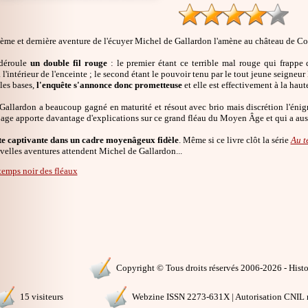
ième et dernière aventure de l'écuyer Michel de Gallardon l'amène au château de Cou
déroule
un double fil rouge
: le premier étant ce terrible mal rouge qui frappe
à l'intérieur de l'enceinte ; le second étant le pouvoir tenu par le tout jeune seigneu
les bases,
l'enquête s'annonce donc prometteuse
et elle est effectivement à la haut
Gallardon a beaucoup gagné en maturité et résout avec brio mais discrétion l'éni
page apporte davantage d'explications sur ce grand fléau du Moyen Âge et qui a auss
e captivante dans un cadre moyenâgeux fidèle
. Même si ce livre clôt la série
Au t
velles aventures attendent Michel de Gallardon...
temps noir des fléaux
Copyright © Tous droits réservés 2006-2026 - Histoi
15 visiteurs
Webzine ISSN 2273-631X | Autorisation CNIL