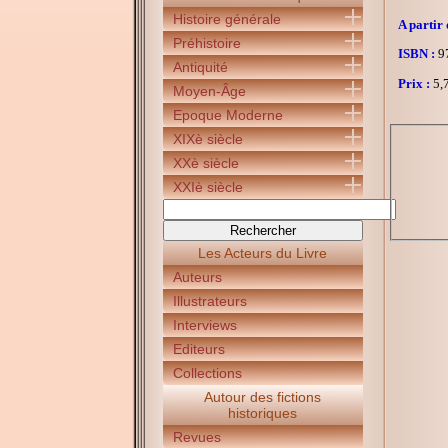
Histoire générale
A partir 
Préhistoire
ISBN :
97
Antiquité
Prix :
5,7
Moyen-Âge
Epoque Moderne
XIXè siècle
XXè siècle
XXIè siècle
Les Acteurs du Livre
Auteurs
Illustrateurs
Interviews
Editeurs
Collections
Autour des fictions
historiques
Revues