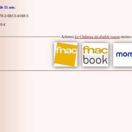
de 11 ans.
8-2-0813-4168-5
0 €
Achetez
Le Château du diable rouge
moins 