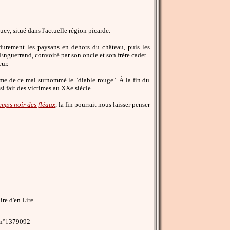
cy, situé dans l'actuelle région picarde.
 durement les paysans en dehors du château, puis les
r Enguerrand, convoité par son oncle et son frère cadet.
eur.
gme de ce mal surnommé le "diable rouge". À la fin du
i fait des victimes au XXe siècle.
emps noir des fléaux
, la fin pourrait nous laisser penser
re d'en Lire
 n°1379092