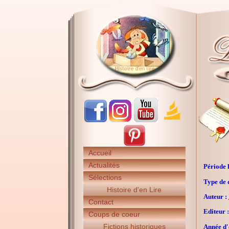
Accueil
Actualités
Période h
Sélections
Type de 
Histoire d'en Lire
Auteur :
Contact
Editeur :
Coups de coeur
Fictions historiques
Année d'é