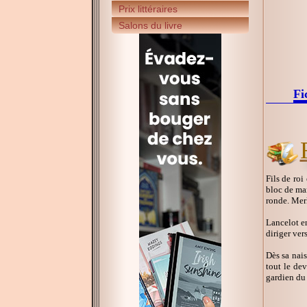
Prix littéraires
Salons du livre
Fi
Fils de roi
bloc de mar
ronde. Merl
Lancelot en
diriger ver
Dès sa nais
tout le dev
gardien du 