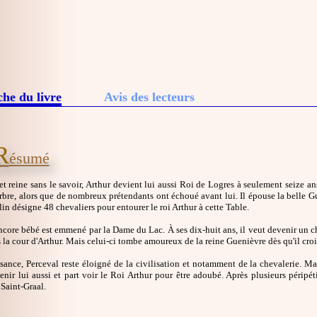
che du livre
Avis des lecteurs
R
ésumé
 et reine sans le savoir, Arthur devient lui aussi Roi de Logres à seulement seize a
bre, alors que de nombreux prétendants ont échoué avant lui. Il épouse la belle G
in désigne 48 chevaliers pour entourer le roi Arthur à cette Table.
core bébé est emmené par la Dame du Lac. À ses dix-huit ans, il veut devenir un che
s la cour d'Arthur. Mais celui-ci tombe amoureux de la reine Guenièvre dès qu'il croi
sance, Perceval reste éloigné de la civilisation et notamment de la chevalerie. Mai
enir lui aussi et part voir le Roi Arthur pour être adoubé. Après plusieurs péripét
Saint-Graal.