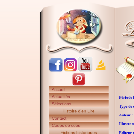
Accueil
Actualités
Période h
Sélections
Type de 
Histoire d'en Lire
Auteur :
Contact
Illustrat
Coups de coeur
Fictions historiques
Editeur :