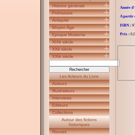
Histoire générale
Année d'é
Préhistoire
A partir 
Antiquité
ISBN :
97
Moyen-Âge
Prix :
0,0
Epoque Moderne
XIXè siècle
XXè siècle
XXIè siècle
Les Acteurs du Livre
Auteurs
Illustrateurs
Interviews
Editeurs
Collections
Autour des fictions
historiques
Revues