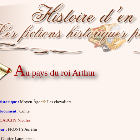
A
u pays du roi Arthur
istorique :
Moyen-Âge
Les chevaliers
document :
Conte
CAUCHY Nicolas
eur :
FRONTY Aurélia
Gautier-Languereau