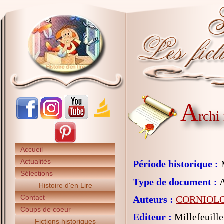
A
rchi
Accueil
Actualités
Période historique :
Sélections
Type de document :
A
Histoire d'en Lire
Contact
Auteurs :
CORNIOLO 
Coups de coeur
Editeur :
Millefeuille
Fictions historiques