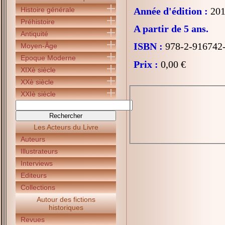
Histoire générale
Année d'édition :
201
Préhistoire
A partir de 5 ans.
Antiquité
ISBN :
978-2-916742
Moyen-Âge
Epoque Moderne
Prix :
0,00 €
XIXè siècle
XXè siècle
XXIè siècle
Les Acteurs du Livre
Auteurs
Illustrateurs
Interviews
Editeurs
Collections
Autour des fictions
historiques
Revues