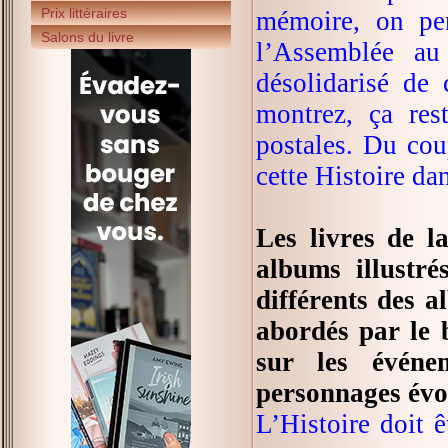
Prix littéraires
mémoire, on pen
Salons du livre
l’Assemblée au 
désolidarisé de 
montrez, ça re
postales. Du cou
cette Histoire dan
Les livres de l
albums illustré
différents des a
abordés par le b
sur les événe
personnages évol
L’Histoire doit 