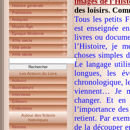
images de l’Hist
Histoire générale
des loisirs. Comm
Préhistoire
Tous les petits F
Antiquité
est enseignée en
Moyen-Âge
Epoque Moderne
livres ou docume
XIXè siècle
l’Histoire, je 
XXè siècle
choses simples d
XXIè siècle
Le langage utili
longues, les é
Les Acteurs du Livre
chronologique, l
Auteurs
Illustrateurs
viennent… Je me
Interviews
changer. Et en 
Editeurs
l’importance des
Collections
Autour des fictions
retient. Par exe
historiques
de la découper e
Revues