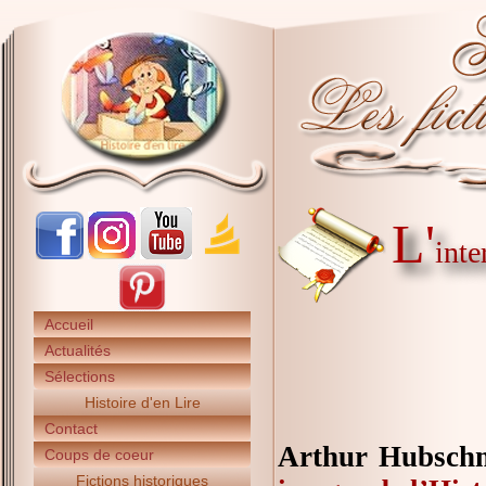
L'
inte
Accueil
Actualités
Sélections
Histoire d'en Lire
Contact
Arthur Hubschmi
Coups de coeur
Fictions historiques