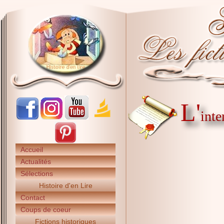
L'
int
Accueil
Actualités
Sélections
Histoire d'en Lire
Contact
Coups de coeur
Fictions historiques