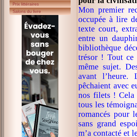
pour la civilisa
Prix littéraires
Mon premier rec
Salons du livre
occupée à lire d
texte court, ext
entre un dauphi
bibliothèque déco
trésor ! Tout ce
même sujet. Des
avant l’heure. 
pêchaient avec e
nos filets ! Cela
tous les témoigna
romancés pour le
sans grand espo
m’a contacté et le