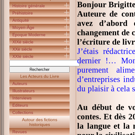
Bonjour Brigitte
Histoire générale
Auteure de cont
Préhistoire
Antiquité
avez d’abord e
Moyen-Âge
changement de c
Epoque Moderne
l’écriture de liv
XIXè siècle
XXè siècle
J’étais rédactri
XXIè siècle
dernier !… Mon 
purement alime
Les Acteurs du Livre
d’entreprises indu
Auteurs
du plaisir à cela 
Illustrateurs
Interviews
Editeurs
Au début de vot
Collections
contes. Et dès 2
Autour des fictions
la langue et la
historiques
Revues