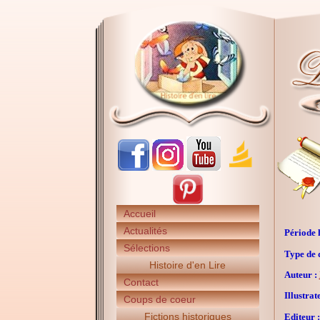
Accueil
Actualités
Période h
Sélections
Type de 
Histoire d'en Lire
Auteur :
Contact
Illustrat
Coups de coeur
Fictions historiques
Editeur :