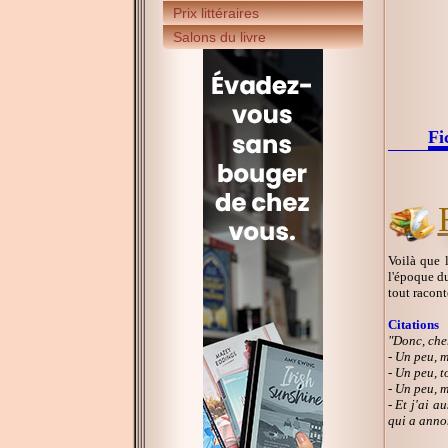
Prix littéraires
Salons du livre
Fi
Voilà que 
l'époque du
tout racont
Citations
"Donc, cher
- Un peu, m
- Un peu, t
- Un peu, m
- Et j'ai a
qui a annon