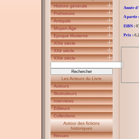
Histoire générale
Année d'é
Préhistoire
A partir 
Antiquité
ISBN :
97
Moyen-Âge
Prix :
6,2
Epoque Moderne
XIXè siècle
XXè siècle
XXIè siècle
Les Acteurs du Livre
Auteurs
Illustrateurs
Interviews
Editeurs
Collections
Autour des fictions
historiques
Revues