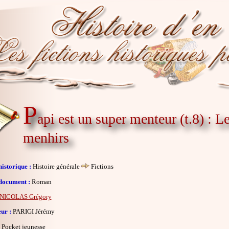
P
api est un super menteur (t.8) : L
menhirs
istorique :
Histoire générale
Fictions
document :
Roman
NICOLAS Grégory
eur :
PARIGI Jérémy
Pocket jeunesse