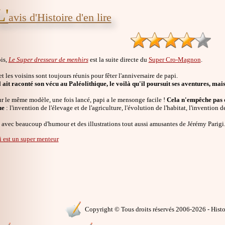
L'
avis d'Histoire d'en lire
is,
Le Super dresseur de menhirs
est la suite directe du
Super Cro-Magnon
.
et les voisins sont toujours réunis pour fêter l'anniversaire de papi.
 ait raconté son vécu au Paléolithique, le voilà qu'il poursuit ses aventures, mais 
r le même modèle, une fois lancé, papi a le mensonge facile !
Cela n'empêche pas q
ue
: l'invention de l'élevage et de l'agriculture, l'évolution de l'habitat, l'inventio
 avec beaucoup d'humour et des illustrations tout aussi amusantes de Jérémy Parigi
i est un super menteur
Copyright © Tous droits réservés 2006-2026 - Histoi