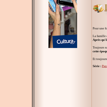
Pour une fo
La famille 
Après qu'il
Toujours su
cette époq
Et toujours
Série :
Pap