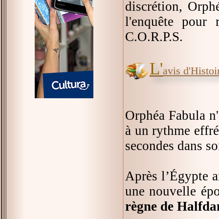
discrétion, Orph
l'enquête pour 
C.O.R.P.S.
L'
avis d'Histoir
Orphéa Fabula n'a
à un rythme effré
secondes dans so
Après l’Égypte a
une nouvelle épo
règne de Halfda