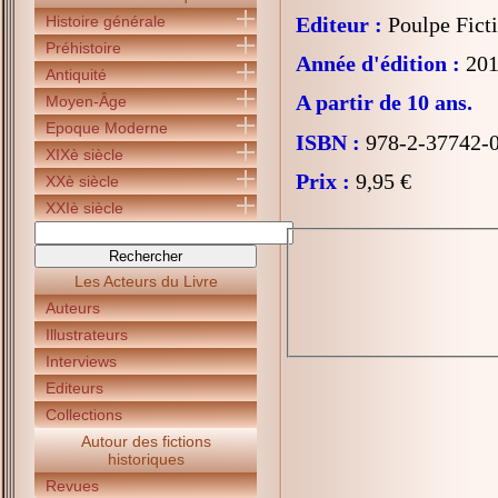
Histoire générale
Editeur :
Poulpe Fict
Préhistoire
Année d'édition :
201
Antiquité
A partir de 10 ans.
Moyen-Âge
Epoque Moderne
ISBN :
978-2-37742-
XIXè siècle
Prix :
9,95 €
XXè siècle
XXIè siècle
Les Acteurs du Livre
Auteurs
Illustrateurs
Interviews
Editeurs
Collections
Autour des fictions
historiques
Revues