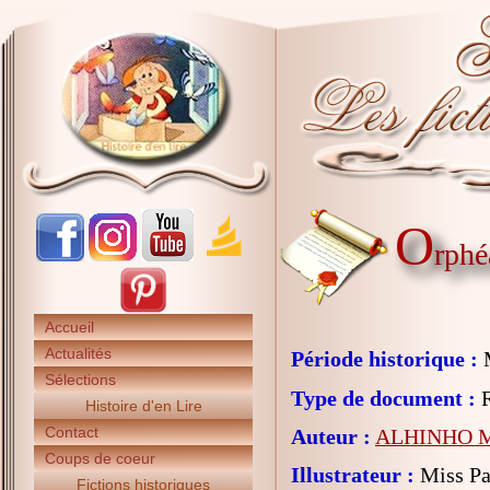
O
rphé
Accueil
Actualités
Période historique :
Sélections
Type de document :
R
Histoire d'en Lire
Contact
Auteur :
ALHINHO M
Coups de coeur
Illustrateur :
Miss Pa
Fictions historiques