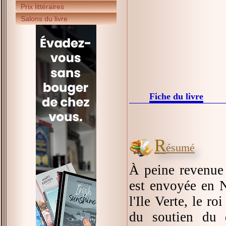
Prix littéraires
Salons du livre
Fiche du livre
R
ésumé
À peine revenue 
est envoyée en N
l'Ile Verte, le r
du soutien du 