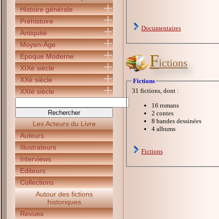
Histoire générale
Préhistoire
Documentaires
Antiquité
Moyen-Âge
F
Epoque Moderne
ictions
XIXè siècle
XXè siècle
Fictions
31 fictions, dont :
XXIè siècle
16 romans
2 contes
8 bandes dessinées
Les Acteurs du Livre
4 albums
Auteurs
Illustrateurs
Fictions
Interviews
Editeurs
Collections
Autour des fictions
historiques
Revues