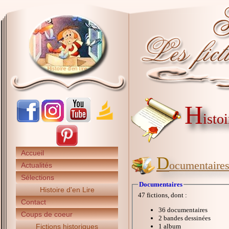
H
isto
Accueil
D
ocumentaire
Actualités
Sélections
Documentaires
Histoire d'en Lire
47 fictions, dont :
Contact
36 documentaires
Coups de coeur
2 bandes dessinées
Fictions historiques
1 album