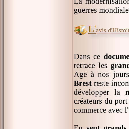
La modernisatio
guerres mondiales
L'
avis d'Histoir
Dans ce
documen
retrace les
grand
Age à nos jours
Brest
reste incon
développer la
m
créateurs du port
commerce avec l'
En
sept grands