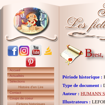
B
rest,
Accueil
Actualités
Période historique :
H
Sélections
Type de document :
D
Histoire d'en Lire
Contact
Auteur :
HUMANN So
Coups de coeur
Illustrateurs :
LEFOR
Fictions historiques