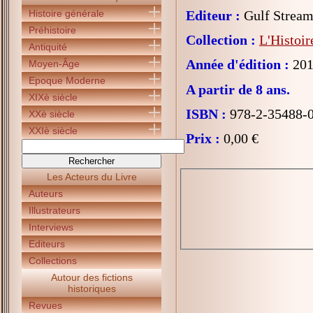
Histoire générale
Editeur :
Gulf Strea
Préhistoire
Collection :
L'Histoir
Antiquité
Année d'édition :
201
Moyen-Âge
Epoque Moderne
A partir de 8 ans.
XIXè siècle
ISBN :
978-2-35488-
XXè siècle
XXIè siècle
Prix :
0,00 €
Les Acteurs du Livre
Auteurs
Illustrateurs
Interviews
Editeurs
Collections
Autour des fictions
historiques
Revues