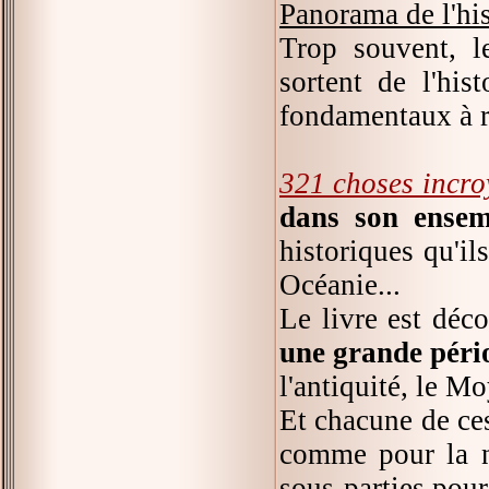
Panorama de l'hi
Trop souvent, l
sortent de l'hist
fondamentaux à re
321 choses incroy
dans son ensem
historiques qu'il
Océanie...
Le livre est dé
une grande péri
l'antiquité, le 
Et chacune de ces
comme pour la na
sous-parties pour 