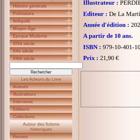
Illustrateur :
PERDIE
Histoire générale
Editeur :
De La Marti
Préhistoire
Antiquité
Année d'édition :
202
Moyen-Âge
A partir de 10 ans.
Epoque Moderne
XIXè siècle
ISBN :
979-10-401-1
XXè siècle
Prix :
21,90 €
XXIè siècle
Les Acteurs du Livre
Auteurs
Illustrateurs
Interviews
Editeurs
Collections
Autour des fictions
historiques
Revues