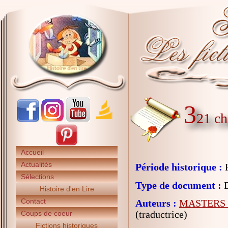
3
21 ch
Accueil
Actualités
Période historique :
H
Sélections
Type de document :
D
Histoire d'en Lire
Contact
Auteurs :
MASTERS M
(traductrice)
Coups de coeur
Fictions historiques