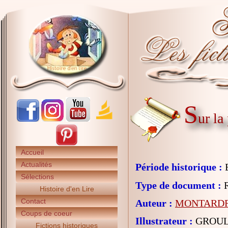
S
ur la
Accueil
Actualités
Période historique :
E
Sélections
Type de document :
R
Histoire d'en Lire
Contact
Auteur :
MONTARDRE
Coups de coeur
Illustrateur :
GROULT
Fictions historiques