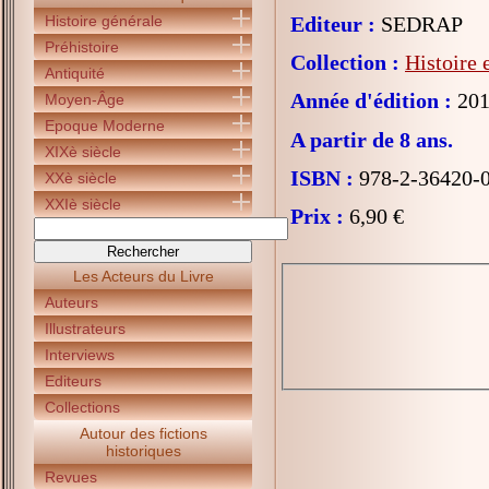
Histoire générale
Editeur :
SEDRAP
Préhistoire
Collection :
Histoire
Antiquité
Année d'édition :
201
Moyen-Âge
Epoque Moderne
A partir de 8 ans.
XIXè siècle
ISBN :
978-2-36420-
XXè siècle
XXIè siècle
Prix :
6,90 €
Les Acteurs du Livre
Auteurs
Illustrateurs
Interviews
Editeurs
Collections
Autour des fictions
historiques
Revues