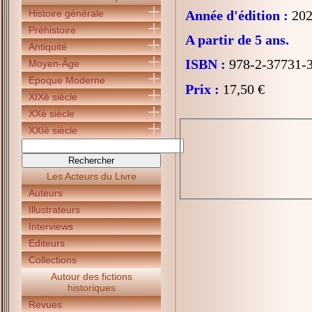
Histoire générale
Année d'édition :
202
Préhistoire
A partir de 5 ans.
Antiquité
ISBN :
978-2-37731-
Moyen-Âge
Epoque Moderne
Prix :
17,50 €
XIXè siècle
XXè siècle
XXIè siècle
Les Acteurs du Livre
Auteurs
Illustrateurs
Interviews
Editeurs
Collections
Autour des fictions
historiques
Revues