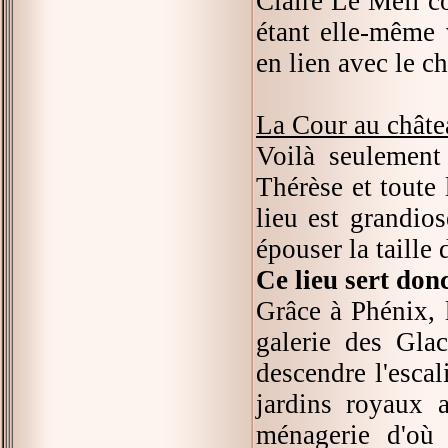
Claire Le Meil co
étant elle-même v
en lien avec le c
La Cour au châte
Voilà seulement
Thérèse et toute 
lieu est grandios
épouser la taille
Ce lieu sert don
Grâce à Phénix, l
galerie des Gla
descendre l'escal
jardins royaux a
ménagerie d'où 