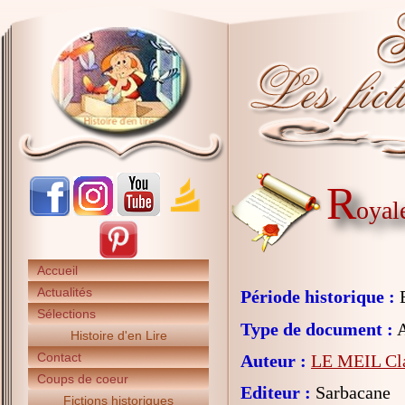
R
oyal
Accueil
Actualités
Période historique :
E
Sélections
Type de document :
A
Histoire d'en Lire
Contact
Auteur :
LE MEIL Cla
Coups de coeur
Editeur :
Sarbacane
Fictions historiques