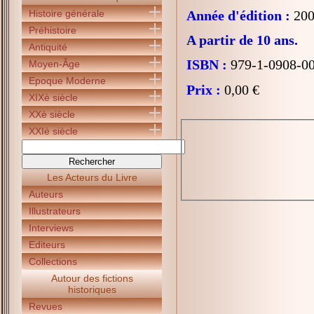
Histoire générale
Année d'édition :
200
Préhistoire
A partir de 10 ans.
Antiquité
ISBN :
979-1-0908-0
Moyen-Âge
Epoque Moderne
Prix :
0,00 €
XIXè siècle
XXè siècle
XXIè siècle
Les Acteurs du Livre
Auteurs
Illustrateurs
Interviews
Editeurs
Collections
Autour des fictions
historiques
Revues