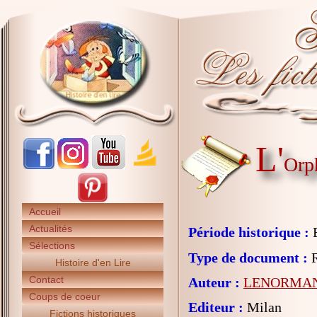
L'
Orph
Accueil
Actualités
Période historique :
E
Sélections
Type de document :
R
Histoire d'en Lire
Contact
Auteur :
LENORMAND
Coups de coeur
Editeur :
Milan
Fictions historiques