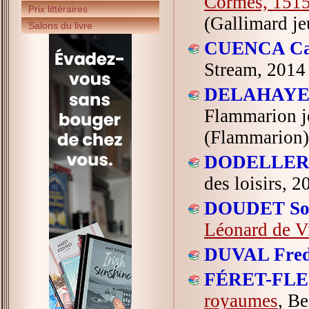
Cormes, 151
Prix littéraires
(Gallimard je
Salons du livre
CUENCA Cat
Stream, 2014 
DELAHAYE T
Flammarion je
(Flammarion)
DODELLER S
des loisirs, 
DOUDET Sop
Léonard de V
DUVAL Fred
FÉRET-FLEU
royaumes
, Be