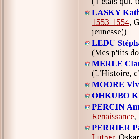
(T'étais qui, 
LASKY Kath
1553-1554
, 
jeunesse)).
LEDU Stépha
(Mes p'tits do
MERLE Clau
(L'Histoire, 
MOORE Vivi
OHKUBO Ke
PERCIN Ann
Renaissance
,
PERRIER Pa
Luther
, Oskar