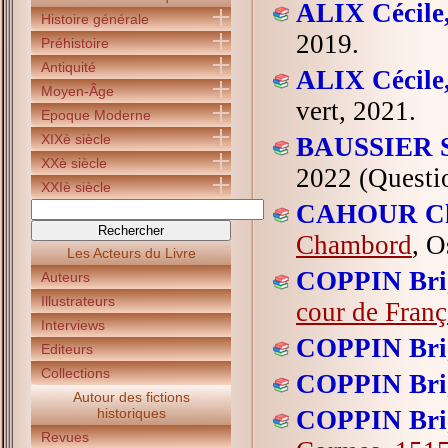
ALIX Cécile
Histoire générale
2019.
Préhistoire
Antiquité
ALIX Cécile
Moyen-Âge
vert, 2021.
Epoque Moderne
XIXè siècle
BAUSSIER S
XXè siècle
2022 (Questio
XXIè siècle
CAHOUR Ch
Chambord
, O
Les Acteurs du Livre
COPPIN Brig
Auteurs
Illustrateurs
cour de Franç
Interviews
COPPIN Brig
Editeurs
Collections
COPPIN Brig
Autour des fictions
historiques
COPPIN Brig
Revues