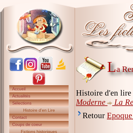
L
a Re
Accueil
Histoire d'en lir
Actualités
Moderne
La Re
Sélections
Histoire d'en Lire
Retour
Epoque
Contact
Coups de coeur
Fictions historiques