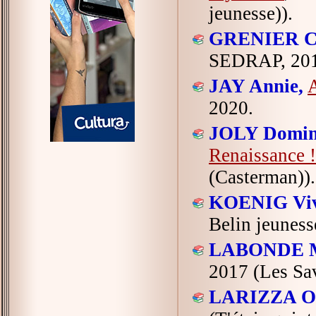
jeunesse)).
GRENIER Ch
SEDRAP, 2013
JAY Annie,
A
2020.
JOLY Domin
Renaissance !
(Casterman)).
KOENIG Viv
Belin jeuness
LABONDE M
2017 (Les Sa
LARIZZA Oli