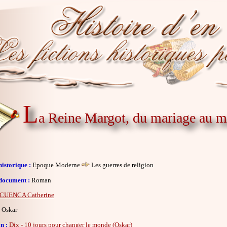
L
a Reine Margot, du mariage au m
istorique :
Epoque Moderne
Les guerres de religion
document :
Roman
CUENCA Catherine
Oskar
n :
Dix - 10 jours pour changer le monde (Oskar)