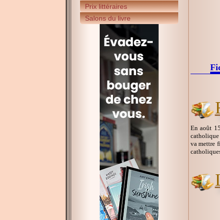
Prix littéraires
Salons du livre
Fi
En août 15
catholique
va mettre f
catholiques