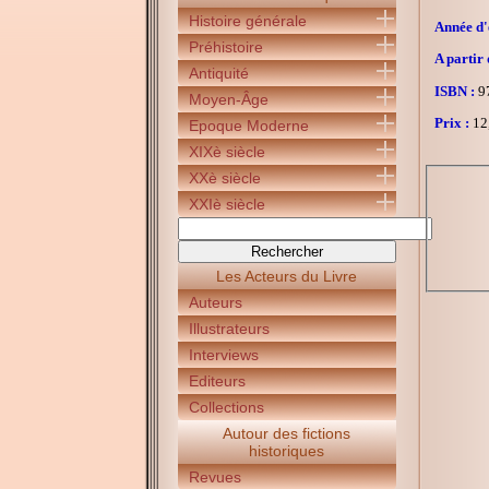
Histoire générale
Année d'é
Préhistoire
A partir 
Antiquité
ISBN :
97
Moyen-Âge
Prix :
12
Epoque Moderne
XIXè siècle
XXè siècle
XXIè siècle
Les Acteurs du Livre
Auteurs
Illustrateurs
Interviews
Editeurs
Collections
Autour des fictions
historiques
Revues