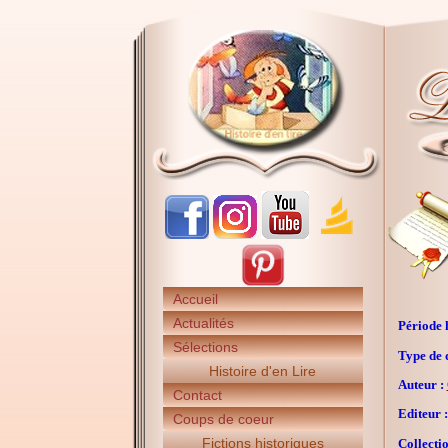
Accueil
Actualités
Période h
Sélections
Type de 
Histoire d'en Lire
Auteur :
Contact
Editeur :
Coups de coeur
Fictions historiques
Collectio