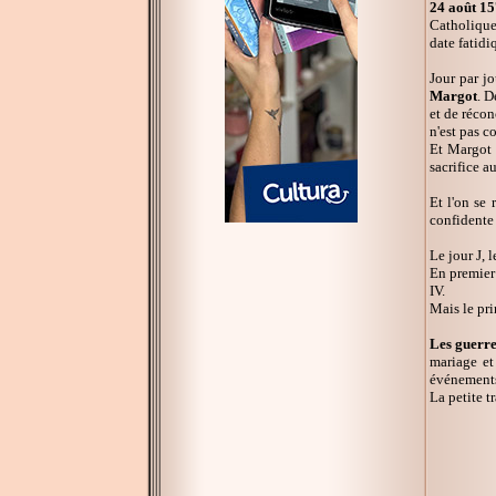
24 août 15
Catholique
date fatidi
Jour par jo
Margot
. D
et de récon
n'est pas 
Et Margot e
sacrifice a
Et l'on se
confidente 
Le jour J, 
En premier 
IV.
Mais le pri
Les guerre
mariage et
événements 
La petite t