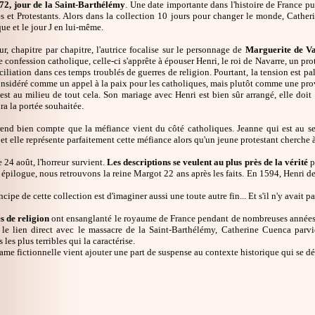
72, jour de la Saint-Barthélémy
. Une date importante dans l'histoire de France pu
s et Protestants. Alors dans la collection 10 jours pour changer le monde, Catheri
que et le jour J en lui-même.
ur, chapitre par chapitre, l'autrice focalise sur le personnage de
Marguerite de Va
e confession catholique, celle-ci s'apprête à épouser Henri, le roi de Navarre, un p
ciliation dans ces temps troublés de guerres de religion. Pourtant, la tension est pal
considéré comme un appel à la paix pour les catholiques, mais plutôt comme une pro
st au milieu de tout cela. Son mariage avec Henri est bien sûr arrangé, elle doit 
ura la portée souhaitée.
 rend bien compte que la méfiance vient du côté catholiques. Jeanne qui est au 
et elle représente parfaitement cette méfiance alors qu'un jeune protestant cherche à
le 24 août, l'horreur survient.
Les descriptions se veulent au plus près de la vérité
p
épilogue, nous retrouvons la reine Margot 22 ans après les faits. En 1594, Henri d
ncipe de cette collection est d'imaginer aussi une toute autre fin... Et s'il n'y avait
s de religion
ont ensanglanté le royaume de France pendant de nombreuses années. 
 le lien direct avec le massacre de la Saint-Barthélémy, Catherine Cuenca parvie
les plus terribles qui la caractérise.
rame fictionnelle vient ajouter une part de suspense au contexte historique qui se d