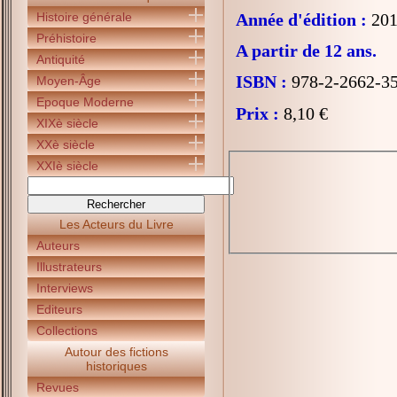
Histoire générale
Année d'édition :
201
Préhistoire
A partir de 12 ans.
Antiquité
ISBN :
978-2-2662-3
Moyen-Âge
Epoque Moderne
Prix :
8,10 €
XIXè siècle
XXè siècle
XXIè siècle
Les Acteurs du Livre
Auteurs
Illustrateurs
Interviews
Editeurs
Collections
Autour des fictions
historiques
Revues