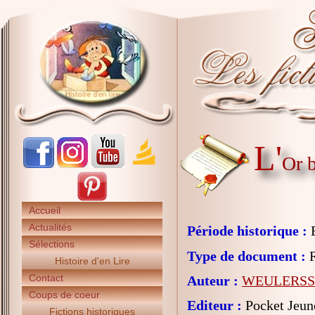
L'
Or 
Accueil
Actualités
Période historique :
E
Sélections
Type de document :
R
Histoire d'en Lire
Contact
Auteur :
WEULERSSE
Coups de coeur
Editeur :
Pocket Jeun
Fictions historiques