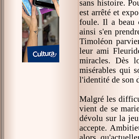
sans histoire. Po
est arrêté et exp
foule. Il a beau
ainsi s'en prend
Timoléon parvien
leur ami Fleurid
miracles. Dès l
misérables qui s
l'identité de son
Malgré les diffic
vient de se mari
dévolu sur la jeu
accepte. Ambitie
alors qu'actuell