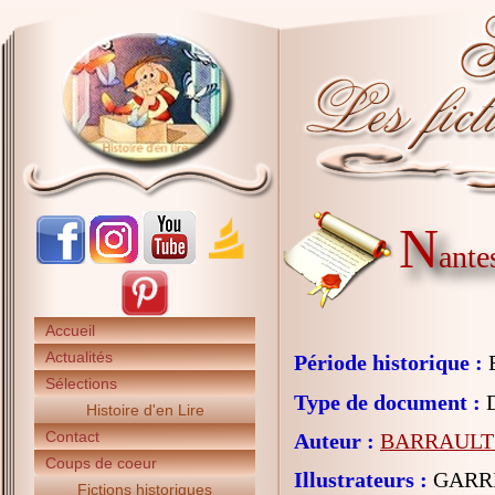
N
antes
Accueil
Actualités
Période historique :
E
Sélections
Type de document :
D
Histoire d'en Lire
Contact
Auteur :
BARRAULT F
Coups de coeur
Illustrateurs :
GARRI
Fictions historiques