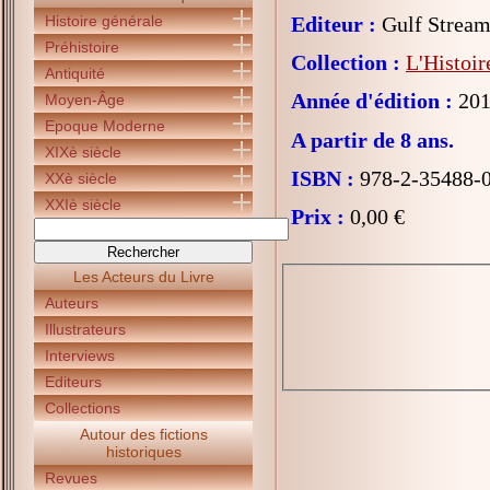
Histoire générale
Editeur :
Gulf Strea
Préhistoire
Collection :
L'Histoir
Antiquité
Année d'édition :
201
Moyen-Âge
Epoque Moderne
A partir de 8 ans.
XIXè siècle
ISBN :
978-2-35488-
XXè siècle
XXIè siècle
Prix :
0,00 €
Les Acteurs du Livre
Auteurs
Illustrateurs
Interviews
Editeurs
Collections
Autour des fictions
historiques
Revues