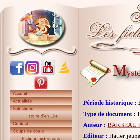
M
yst
Accueil
Actualités
Période historique :
E
Sélections
Type de document :
R
Histoire d'en Lire
Contact
Auteur :
BARBEAU Ph
Coups de coeur
Editeur :
Hatier jeune
Fictions historiques