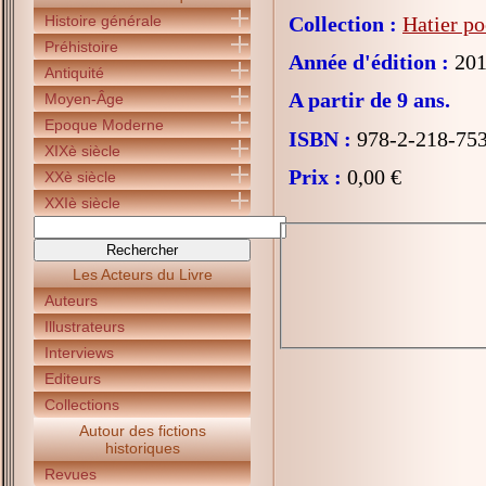
Histoire générale
Collection :
Hatier po
Préhistoire
Année d'édition :
201
Antiquité
A partir de 9 ans.
Moyen-Âge
Epoque Moderne
ISBN :
978-2-218-75
XIXè siècle
Prix :
0,00 €
XXè siècle
XXIè siècle
Les Acteurs du Livre
Auteurs
Illustrateurs
Interviews
Editeurs
Collections
Autour des fictions
historiques
Revues