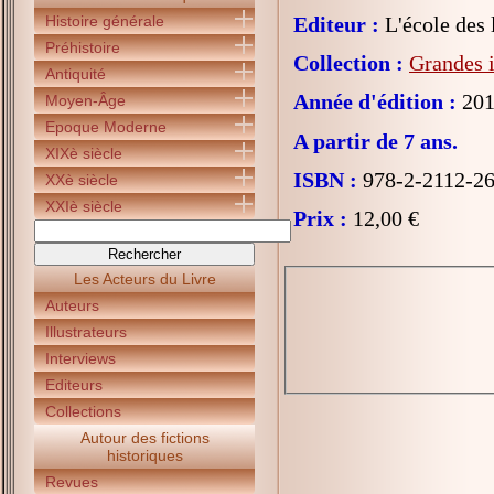
Histoire générale
Editeur :
L'école des l
Préhistoire
Collection :
Grandes i
Antiquité
Année d'édition :
201
Moyen-Âge
Epoque Moderne
A partir de 7 ans.
XIXè siècle
ISBN :
978-2-2112-26
XXè siècle
XXIè siècle
Prix :
12,00 €
Les Acteurs du Livre
Auteurs
Illustrateurs
Interviews
Editeurs
Collections
Autour des fictions
historiques
Revues