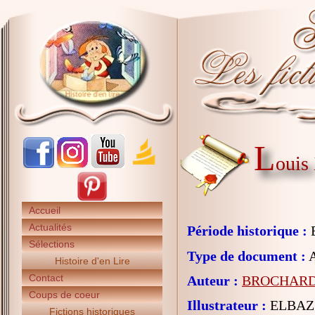
L
ouis
Accueil
Actualités
Période historique :
E
Sélections
Type de document :
A
Histoire d'en Lire
Contact
Auteur :
BROCHARD 
Coups de coeur
Illustrateur :
ELBAZ 
Fictions historiques