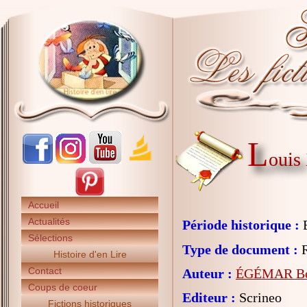
L
ouis
Accueil
Actualités
Période historique :
E
Sélections
Type de document :
R
Histoire d'en Lire
Contact
Auteur :
ÉGÉMAR Béa
Coups de coeur
Editeur :
Scrineo
Fictions historiques