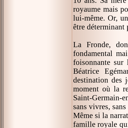
10 ans. Sa mère e
royaume mais pour
lui-même. Or, un
être déterminant 
La Fronde, don
fondamental mais
foisonnante sur 
Béatrice Egéma
destination des 
moment où la re
Saint-Germain-en
sans vivres, sans 
Même si la narrat
famille royale qui