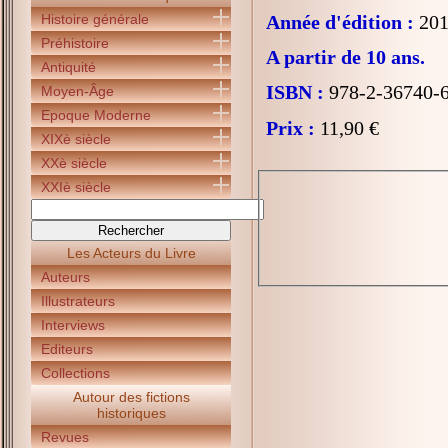
Histoire générale
Année d'édition :
201
Préhistoire
A partir de 10 ans.
Antiquité
ISBN :
978-2-36740-
Moyen-Âge
Epoque Moderne
Prix :
11,90 €
XIXè siècle
XXè siècle
XXIè siècle
Les Acteurs du Livre
Auteurs
Illustrateurs
Interviews
Editeurs
Collections
Autour des fictions
historiques
Revues