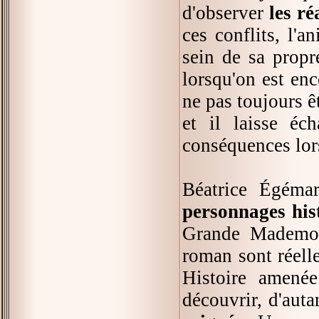
d'observer
les r
ces conflits, l'
sein de sa propre
lorsqu'on est enc
ne pas toujours êt
et il laisse éc
conséquences lors
Béatrice Égéma
personnages his
Grande Mademoi
roman sont réell
Histoire amenée
découvrir, d'auta