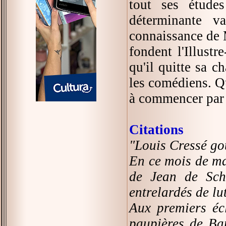
tout ses étude
déterminante v
connaissance de 
fondent l'Illustr
qu'il quitte sa c
les comédiens. Qu'
à commencer par 
Citations
"Louis Cressé goû
En ce mois de ma
de Jean de Sche
entrelardés de lut
Aux premiers écl
paupières de Bap