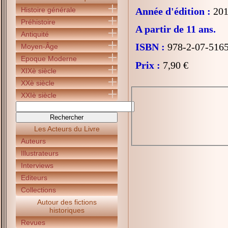
Histoire générale
Année d'édition :
201
Préhistoire
A partir de 11 ans.
Antiquité
ISBN :
978-2-07-516
Moyen-Âge
Epoque Moderne
Prix :
7,90 €
XIXè siècle
XXè siècle
XXIè siècle
Les Acteurs du Livre
Auteurs
Illustrateurs
Interviews
Editeurs
Collections
Autour des fictions
historiques
Revues