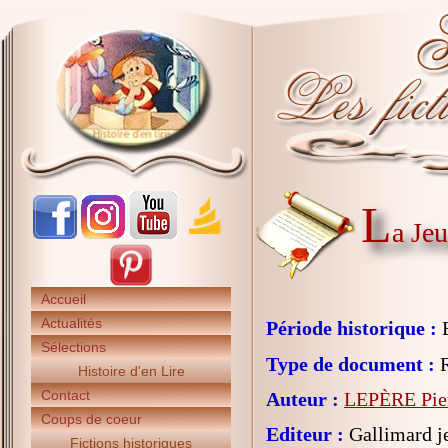
L
a Je
Accueil
Actualités
Période historique :
E
Sélections
Type de document :
R
Histoire d'en Lire
Contact
Auteur :
LEPÈRE Pie
Coups de coeur
Editeur :
Gallimard j
Fictions historiques