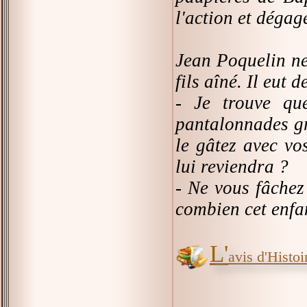
l'action et dégag
Jean Poquelin ne
fils aîné. Il eut
- Je trouve qu
pantalonnades gr
le gâtez avec vo
lui reviendra ?
- Ne vous fâchez
combien cet enfa
L'
avis d'Histoir