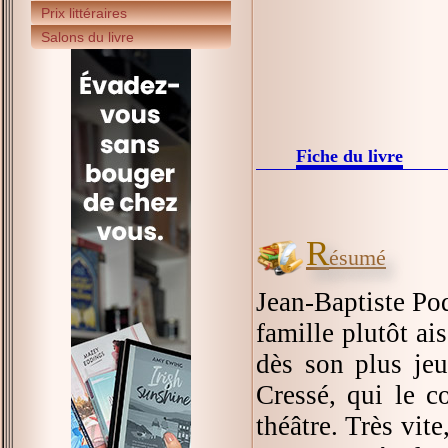
Prix littéraires
Salons du livre
Fiche du livre
R
ésumé
Jean-Baptiste Poq
famille plutôt ai
dès son plus jeu
Cressé, qui le c
théâtre. Très vite