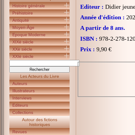
Histoire générale
Editeur :
Didier jeun
Préhistoire
Année d'édition :
202
Antiquité
A partir de 8 ans.
Moyen-Âge
Epoque Moderne
ISBN :
978-2-278-12
XIXè siècle
Prix :
9,90 €
XXè siècle
XXIè siècle
Les Acteurs du Livre
Auteurs
Illustrateurs
Interviews
Editeurs
Collections
Autour des fictions
historiques
Revues