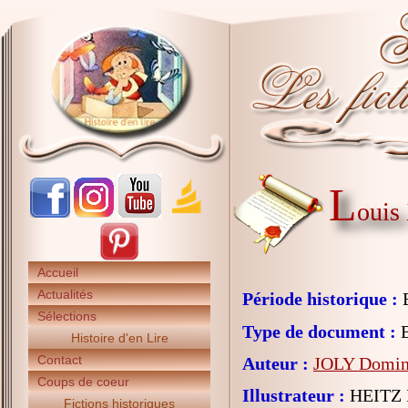
L
ouis 
Accueil
Actualités
Période historique :
E
Sélections
Type de document :
B
Histoire d'en Lire
Contact
Auteur :
JOLY Domin
Coups de coeur
Illustrateur :
HEITZ 
Fictions historiques