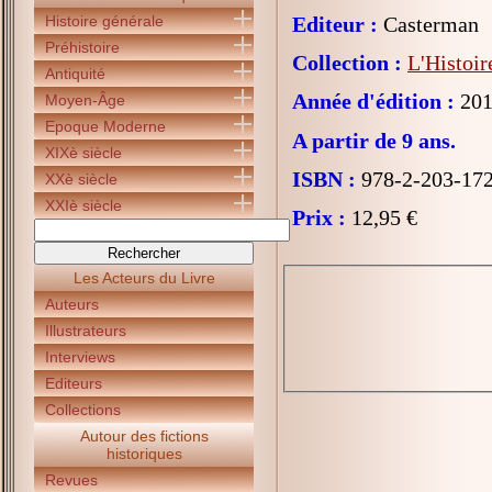
Histoire générale
Editeur :
Casterman
Préhistoire
Collection :
L'Histoi
Antiquité
Année d'édition :
201
Moyen-Âge
Epoque Moderne
A partir de 9 ans.
XIXè siècle
ISBN :
978-2-203-17
XXè siècle
XXIè siècle
Prix :
12,95 €
Les Acteurs du Livre
Auteurs
Illustrateurs
Interviews
Editeurs
Collections
Autour des fictions
historiques
Revues