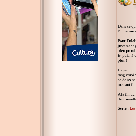
Dans ce qua
l'occasion 
Pour Eulali
justement 
bien prendr
Et puis, à 
plus !
En parlant
rang empêch
se doivent 
mettant fin
A la fin du
de nouvelle
Série :
Les