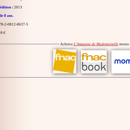
dition :
2013
de 8 ans.
8-2-0812-8637-5
9 €
Achetez
L'Amazone de Mademoiselle
moins 