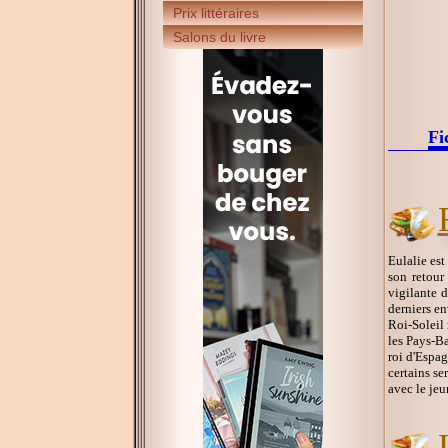
Prix littéraires
Salons du livre
Fi
Eulalie est
son retour
vigilante 
derniers e
Roi-Soleil 
les Pays-Ba
roi d'Espag
certains se
avec le jeun