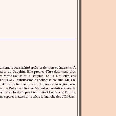
lui semble bien mérité après les derniers événements. À
autour du Dauphin. Elle promet d'être désormais plus
re Marie-Louise et le Dauphin, Louis. D'ailleurs, ces
ouis XIV l'autorisation d'épouser sa cousine. Mais le
tant de conclure au plus vite la paix de Nimègue entre
uer. Le Roi a décrété que Marie-Louise doit épouser le
auphin n'hésitent pas à tenir tête à Louis XIV. Et puis,
si espérer mettre sur le trône la branche des d'Orléans,