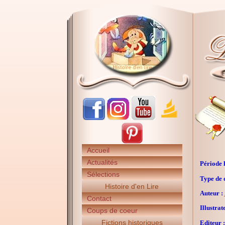
Accueil
Actualités
Période h
Sélections
Type de 
Histoire d'en Lire
Auteur :
Contact
Illustrat
Coups de coeur
Fictions historiques
Editeur :