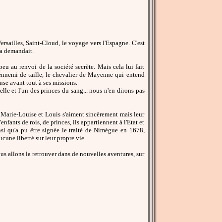
rsailles, Saint-Cloud, le voyage vers l'Espagne. C'est
la demandait.
eu au renvoi de la société secrète. Mais cela lui fait
 ennemi de taille, le chevalier de Mayenne qui entend
nse avant tout à ses missions.
 elle et l'un des princes du sang... nous n'en dirons pas
 Marie-Louise et Louis s'aiment sincèrement mais leur
ants de rois, de princes, ils appartiennent à l'Etat et
insi qu'a pu être signée le traité de Nimègue en 1678,
ucune liberté sur leur propre vie.
us allons la retrouver dans de nouvelles aventures, sur