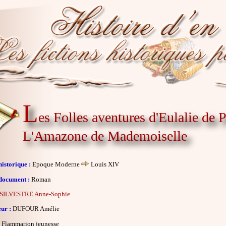
L
es Folles aventures d'Eulalie de P
L'Amazone de Mademoiselle
istorique :
Epoque Moderne
Louis XIV
document :
Roman
SILVESTRE Anne-Sophie
eur :
DUFOUR Amélie
Flammarion jeunesse