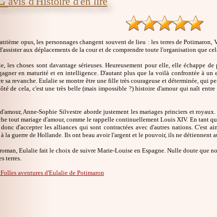
avis d'Histoire d'en lire
trième opus, les personnages changent souvent de lieu : les terres de Potimaron, Ve
d'assister aux déplacements de la cour et de comprendre toute l'organisation que ce
e, les choses sont davantage sérieuses. Heureusement pour elle, elle échappe de p
gagner en maturité et en intelligence. D'autant plus que la voilà confrontée à un
e sa revanche. Eulalie se montre être une fille très courageuse et déterminée, qui pe
côté de cela, c'est une très belle (mais impossible ?) histoire d'amour qui naît entre
 d'amour, Anne-Sophie Silvestre aborde justement les mariages princiers et royaux.
e tout mariage d'amour, comme le rappelle continuellement Louis XIV. En tant qu'enf
donc d'accepter les alliances qui sont contractées avec d'autres nations. C'est a
 à la guerre de Hollande. Ils ont beau avoir l'argent et le pouvoir, ils ne détiennent a
 roman, Eulalie fait le choix de suivre Marie-Louise en Espagne. Nulle doute que no
s terres.
 Folles aventures d'Eulalie de Potimaron