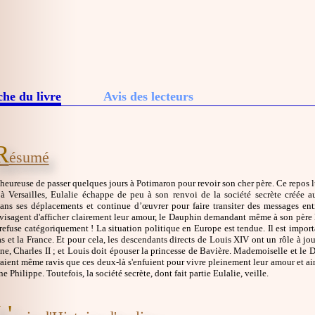
che du livre
Avis des lecteurs
R
ésumé
 heureuse de passer quelques jours à Potimaron pour revoir son cher père. Ce repos 
 à Versailles, Eulalie échappe de peu à son renvoi de la société secrète créée 
dans ses déplacements et continue d’œuvrer pour faire transiter des messages ent
nvisagent d'afficher clairement leur amour, le Dauphin demandant même à son père L
refuse catégoriquement ! La situation politique en Europe est tendue. Il est impor
s et la France. Et pour cela, les descendants directs de Louis XIV ont un rôle à jo
ne, Charles II ; et Louis doit épouser la princesse de Bavière. Mademoiselle et le D
raient même ravis que ces deux-là s'enfuient pour vivre pleinement leur amour et ain
e Philippe. Toutefois, la société secrète, dont fait partie Eulalie, veille.
L'