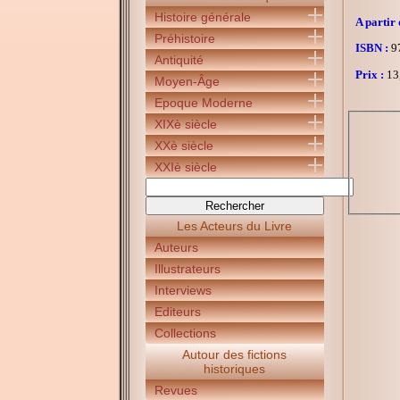
Histoire générale
A partir 
Préhistoire
ISBN :
97
Antiquité
Prix :
13
Moyen-Âge
Epoque Moderne
XIXè siècle
XXè siècle
XXIè siècle
Les Acteurs du Livre
Auteurs
Illustrateurs
Interviews
Editeurs
Collections
Autour des fictions
historiques
Revues