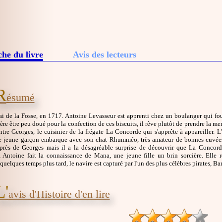
che du livre
Avis des lecteurs
R
ésumé
ai de la Fosse, en 1717. Antoine Levasseur est apprenti chez un boulanger qui fo
ère être peu doué pour la confection de ces biscuits, il rêve plutôt de prendre la mer
ontre Georges, le cuisinier de la frégate La Concorde qui s'apprête à appareiller
 jeune garçon embarque avec son chat Rhumméo, très amateur de bonnes cuvées 
uprès de Georges mais il a la désagréable surprise de découvrir que La Concor
 Antoine fait la connaissance de Mana, une jeune fille un brin sorcière. Elle rê
quelques temps plus tard, le navire est capturé par l'un des plus célèbres pirates, Ba
L'
avis d'Histoire d'en lire