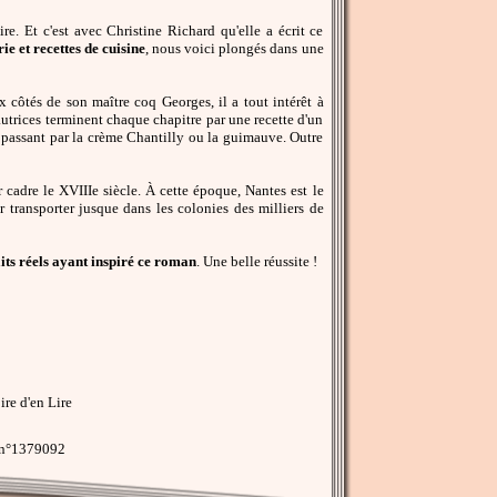
re. Et c'est avec Christine Richard qu'elle a écrit ce
ie et recettes de cuisine
, nous voici plongés dans une
 côtés de son maître coq Georges, il a tout intérêt à
 autrices terminent chaque chapitre par une recette d'un
 passant par la crème Chantilly ou la guimauve. Outre
 cadre le XVIIIe siècle. À cette époque, Nantes est le
 transporter jusque dans les colonies des milliers de
aits réels ayant inspiré ce roman
. Une belle réussite !
re d'en Lire
 n°1379092