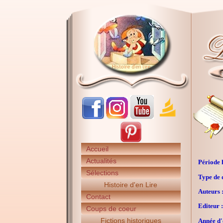
Accueil
Actualités
Période h
Sélections
Type de 
Histoire d'en Lire
Auteurs 
Contact
Editeur :
Coups de coeur
Fictions historiques
Année d'é