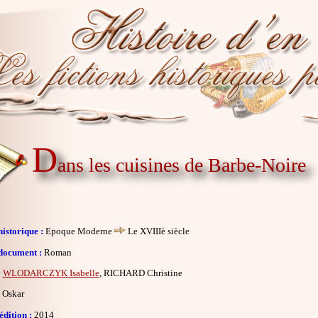
D
ans les cuisines de Barbe-Noire
istorique :
Epoque Moderne
Le XVIIIè siècle
document :
Roman
:
WLODARCZYK Isabelle
, RICHARD Christine
Oskar
dition :
2014