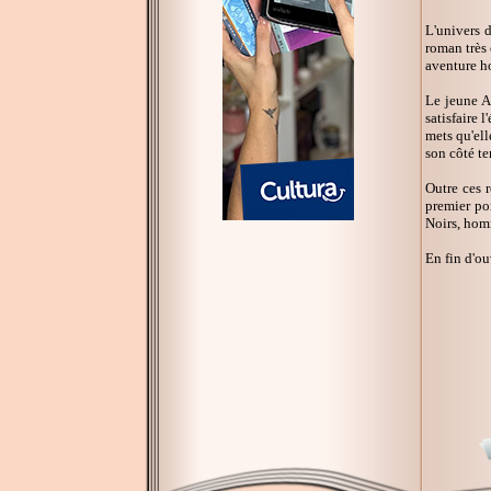
L'univers d
roman très 
aventure ho
Le jeune A
satisfaire 
mets qu'el
son côté te
Outre ces 
premier por
Noirs, hom
En fin d'ou