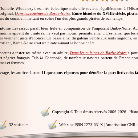
'Isabelle Wlodarczyk est très éclectique mais elle revient régulièrement à l'Histoi
original,
Dans les cuisines de Barbe-Noire
.
Entre histoire du XVIIIe siècle, pirater
rs du commun, mettant en scène l'un des plus grands pirates de son temps.
ntoine Levasseur paraît bien frêle en comparaison de l'imposant Barbe-Noire. Aux
l'énorme appétit du pirate s'il ne veut pas mourir prématurément. C'est ainsi que les
les viennent juste d'énoncer. On passe ainsi du gâteau vérolé aux œufs mignons, en
rrifiant, Barbe-Noire était un pirate aimant la bonne chère.
recettes à tester soi-même avec un adulte,
Dans les cuisines de Barbe-Noire
a pour
t négrier français. Tels
la Concorde
, de nombreux navires partent de France pour
mes et femmes.
vrage, les autrices listent
11 questions-réponses pour démêler la part fictive des f
Copyright © Tous droits réservés 2006-2026 - Histoi
32 visiteurs
Webzine ISSN 2273-631X | Autorisation CNIL