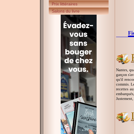
Prix littéraires
Salons du livre
Fi
Nantes, qu
garçon s'av
qu'il renc
commis. Le
recettes a
embarqués,
Justement, 