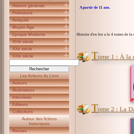
Histoire générale
A partir de 11 ans.
Préhistoire
Antiquité
Moyen-Âge
Epoque Moderne
Histoire d'en lire a lu 4 tomes de la 
XIXè siècle
XXè siècle
T
ome 1 : À la 
XXIè siècle
Les Acteurs du Livre
Auteurs
Illustrateurs
Interviews
Editeurs
T
ome 2 : La D
Collections
Autour des fictions
historiques
Revues