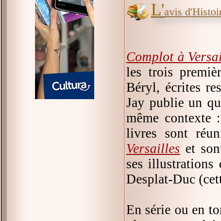
L'
avis d'Histoir
Complot à Versai
les trois premiè
Béryl, écrites r
Jay publie un qu
même contexte 
livres sont réu
Versailles
et son
ses illustrations
Desplat-Duc (cett
En série ou en t