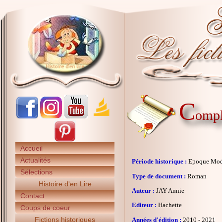
C
ompl
Accueil
Actualités
Période historique :
Epoque Mo
Sélections
Type de document :
Roman
Histoire d'en Lire
Auteur :
JAY Annie
Contact
Editeur :
Hachette
Coups de coeur
Fictions historiques
Années d'édition :
2010 - 2021