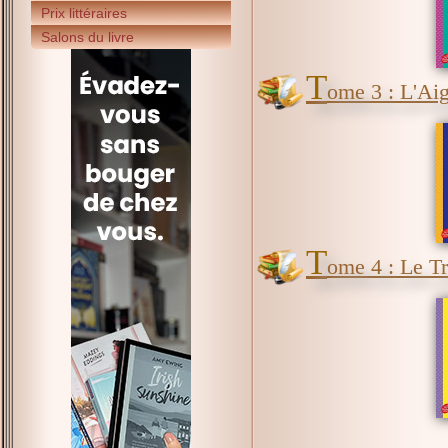
Prix littéraires
Salons du livre
T
ome 3 : L'Ai
T
ome 4 : Le T