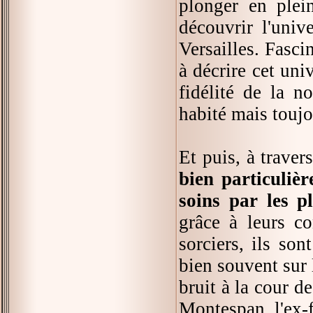
plonger en ple
découvrir l'univ
Versailles. Fasci
à décrire cet univ
fidélité de la n
habité mais toujo
Et puis, à trave
bien particulièr
soins par les p
grâce à leurs c
sorciers, ils son
bien souvent sur 
bruit à la cour d
Montespan, l'ex-f