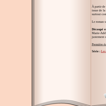
À partir de
issue de la
surtout com
Le roman s
Découpé en
Marie-Adéla
justement d
Première é
Série :
Les