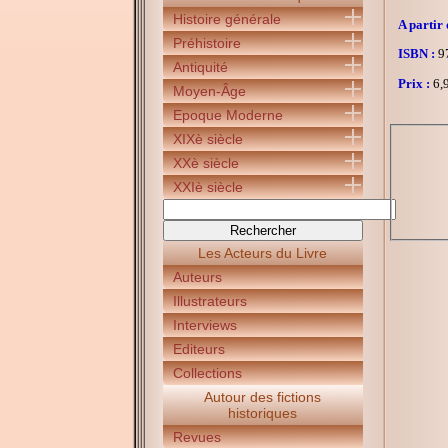
Histoire générale
A partir 
Préhistoire
ISBN :
97
Antiquité
Prix :
6,9
Moyen-Âge
Epoque Moderne
XIXè siècle
XXè siècle
XXIè siècle
Les Acteurs du Livre
Auteurs
Illustrateurs
Interviews
Editeurs
Collections
Autour des fictions
historiques
Revues