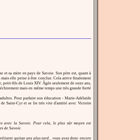
e et sa mère en pays de Savoie. Son père est, quant à
es mais elle peine à être conclue. Cela arrive finalement
, petit-fils de Louis XIV. Âgée seulement de onze ans,
le déchirement mais en même temps une très grande fierté
adultes. Pour parfaire son éducation - Marie-Adélaïde
de Saint-Cyr et se lie très vite d'amitié avec Victoire
es avec la Savoie. Pour cela, le plus sûr moyen est
es de Savoie.
crétisent quinze ans plus tard... vous avez donc encore