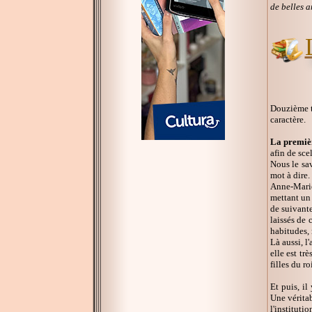
de belles a
Douzième t
caractère.
La premiè
afin de sce
Nous le sav
mot à dire.
Anne-Marie
mettant un 
de suivante
laissés de 
habitudes, 
Là aussi, l
elle est t
filles du roi
Et puis, il
Une véritab
l'institutio