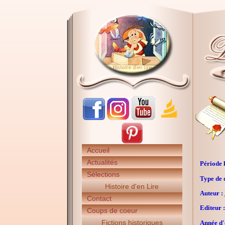
Accueil
Actualités
Période h
Sélections
Type de 
Histoire d'en Lire
Auteur :
Contact
Editeur :
Coups de coeur
Fictions historiques
Année d'é