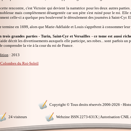
 cette rencontre, c'est Victoire qui devient la narratrice pour les deux autres parties
 noblesse mais complètement désargentée car son père s'est ruiné pour le roi. Elle 
ment celle-ci a quelque peu bouleversé le déroulement des journées à Saint-Cyr. El
e termine en 1699, alors que Marie-Adélaïde et Louis s'apprêtent à consommer leur
 trois grandes parties - Turin, Saint-Cyr et Versailles - ce tome est aussi rich
ïde décrit les divertissements auxquels elle participe, ses robes... sont parfois un p
e comprendre la vie à la cour du roi de France.
dition
: 2013
 Colombes du Roi-Soleil
Copyright © Tous droits réservés 2006-2026 - Histoi
24 visiteurs
Webzine ISSN 2273-631X | Autorisation CNIL