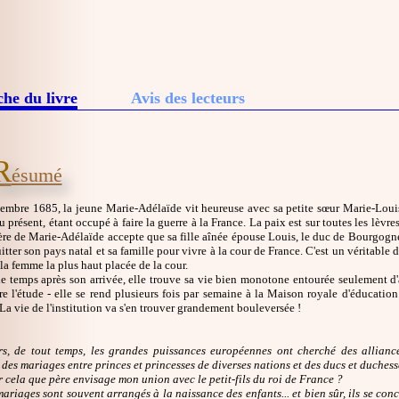
che du livre
Avis des lecteurs
R
ésumé
embre 1685, la jeune Marie-Adélaïde vit heureuse avec sa petite sœur Marie-Louis
eu présent, étant occupé à faire la guerre à la France. La paix est sur toutes les lèvr
re de Marie-Adélaïde accepte que sa fille aînée épouse Louis, le duc de Bourgogne
uitter son pays natal et sa famille pour vivre à la cour de France. C'est un véritab
la femme la plus haut placée de la cour.
e temps après son arrivée, elle trouve sa vie bien monotone entourée seulement d'
e l'étude - elle se rend plusieurs fois par semaine à la Maison royale d'éducation 
a vie de l'institution va s'en trouver grandement bouleversée !
urs, de tout temps, les grandes puissances européennes ont cherché des allianc
des mariages entre princes et princesses de diverses nations et des ducs et duchess
r cela que père envisage mon union avec le petit-fils du roi de France ?
mariages sont souvent arrangés à la naissance des enfants... et bien sûr, ils se con