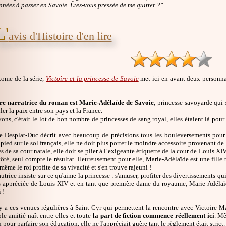
nnées à passer en Savoie. Êtes-vous pressée de me quitter ?"
L'
avis d'Histoire d'en lire
ome de la série,
Victoire et la princesse de Savoie
met ici en avant deux personnage
re narratrice du roman est Marie-Adélaïde de Savoie
, princesse savoyarde qui 
ller la paix entre son pays et la France.
ons, c'était le lot de bon nombre de princesses de sang royal, elles étaient là pour
 Desplat-Duc décrit avec beaucoup de précisions tous les bouleversements pour la 
pied sur le sol français, elle ne doit plus porter le moindre accessoire provenant de 
s de sa cour natale, elle doit se plier à l’exigeante étiquette de la cour de Louis X
côté, seul compte le résultat. Heureusement pour elle, Marie-Adélaïde est une fille
même le roi profite de sa vivacité et s'en trouve rajeuni !
'autrice insiste sur ce qu'aime la princesse : s'amuser, profiter des divertissements qu
rès appréciée de Louis XIV et en tant que première dame du royaume, Marie-Adélaï
 !
 y a ces venues régulières à Saint-Cyr qui permettent la rencontre avec Victoire 
le amitié naît entre elles et toute
la part de fiction commence réellement ici
. Mê
n pour parfaire son éducation, elle ne l'appréciait guère tant le règlement était strict.