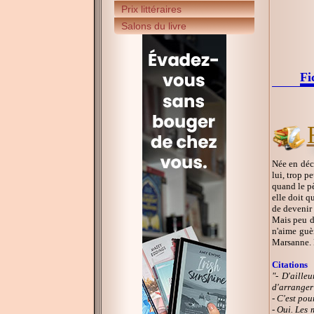
Prix littéraires
Salons du livre
Fi
Née en déc
lui, trop p
quand le pè
elle doit q
de devenir 
Mais peu d
n'aime guèr
Marsanne. L
Citations
"- D'aille
d'arranger 
- C'est pou
- Oui. Les 