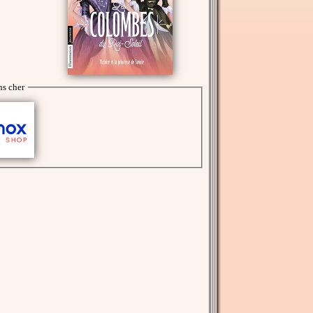
s cher