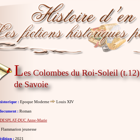
L
es Colombes du Roi-Soleil (t.12) :
de Savoie
istorique :
Epoque Moderne
Louis XIV
document :
Roman
DESPLAT-DUC Anne-Marie
Flammarion jeunesse
dition :
2021