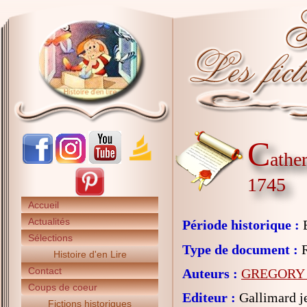
C
athe
1745
Accueil
Actualités
Période historique :
E
Sélections
Type de document :
R
Histoire d'en Lire
Contact
Auteurs :
GREGORY K
Coups de coeur
Editeur :
Gallimard j
Fictions historiques