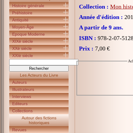
Histoire générale
Collection :
Mon histo
Préhistoire
Année d'édition :
201
Antiquité
A partir de 9 ans.
Moyen-Âge
Epoque Moderne
ISBN :
978-2-07-512
XIXè siècle
Prix :
7,00 €
XXè siècle
XXIè siècle
Ac
Les Acteurs du Livre
Auteurs
Illustrateurs
Interviews
Editeurs
Collections
Autour des fictions
historiques
Revues