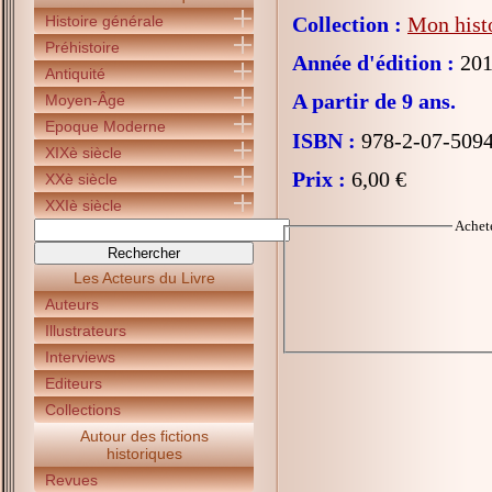
Histoire générale
Collection :
Mon histo
Préhistoire
Année d'édition :
201
Antiquité
A partir de 9 ans.
Moyen-Âge
Epoque Moderne
ISBN :
978-2-07-509
XIXè siècle
Prix :
6,00 €
XXè siècle
XXIè siècle
Achet
Les Acteurs du Livre
Auteurs
Illustrateurs
Interviews
Editeurs
Collections
Autour des fictions
historiques
Revues