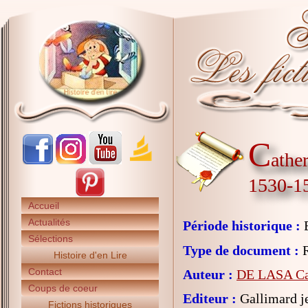
C
athe
1530-1
Accueil
Actualités
Période historique :
E
Sélections
Type de document :
R
Histoire d'en Lire
Contact
Auteur :
DE LASA Ca
Coups de coeur
Editeur :
Gallimard j
Fictions historiques