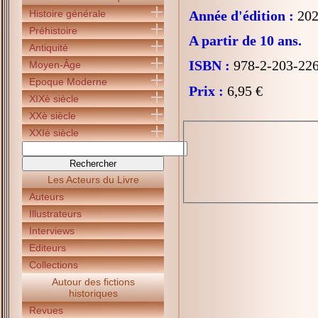
Histoire générale
Année d'édition :
202
Préhistoire
A partir de 10 ans.
Antiquité
ISBN :
978-2-203-22
Moyen-Âge
Epoque Moderne
Prix :
6,95 €
XIXè siècle
XXè siècle
XXIè siècle
Les Acteurs du Livre
Auteurs
Illustrateurs
Interviews
Editeurs
Collections
Autour des fictions
historiques
Revues