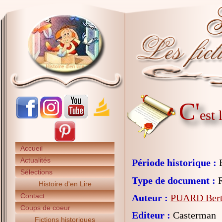
C'
est 
Accueil
Actualités
Période historique :
E
Sélections
Type de document :
R
Histoire d'en Lire
Contact
Auteur :
PUARD Bert
Coups de coeur
Editeur :
Casterman
Fictions historiques