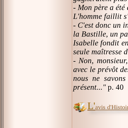
- Mon père a été a
L'homme faillit s
- C'est donc un 
la Bastille, un p
Isabelle fondit e
seule maîtresse d
- Non, monsieur,
avec le prévôt d
nous ne savons 
présent..."
p. 40
L'
avis d'Histoir