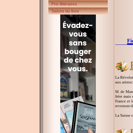
Prix littéraires
Salons du livre
Fi
La Révoluti
aux aristoc
M. de Marqu
frère mais 
France et 
reverront-i
La Suisse s