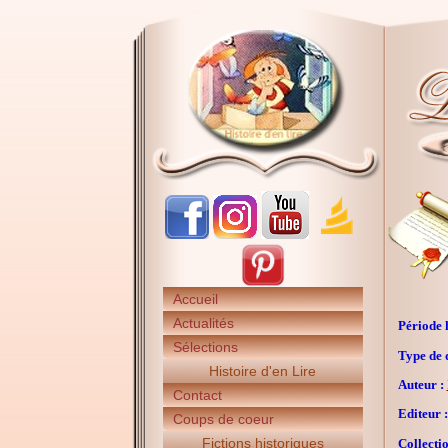
Accueil
Actualités
Période h
Sélections
Type de 
Histoire d'en Lire
Auteur :
Contact
Editeur :
Coups de coeur
Fictions historiques
Collectio