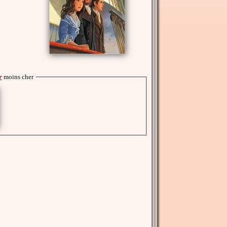
r
moins cher