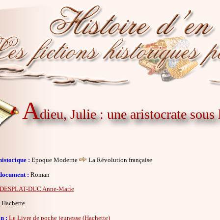
A
dieu, Julie : une aristocrate sous 
istorique :
Epoque Moderne
La Révolution française
document :
Roman
DESPLAT-DUC Anne-Marie
Hachette
n :
Le Livre de poche jeunesse (Hachette)