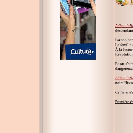
Adieu Julie
descendante
Par son per
La famille 
À la lectu
Révolution
Et on s'at
dangereux.
Adieu Juli
notre Histo
Ce livre n'e
Première é