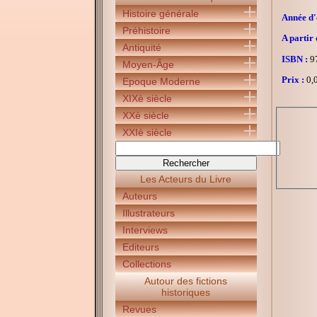
Histoire générale
Année d'é
Préhistoire
A partir 
Antiquité
ISBN :
97
Moyen-Âge
Prix :
0,0
Epoque Moderne
XIXè siècle
XXè siècle
XXIè siècle
Les Acteurs du Livre
Auteurs
Illustrateurs
Interviews
Editeurs
Collections
Autour des fictions
historiques
Revues