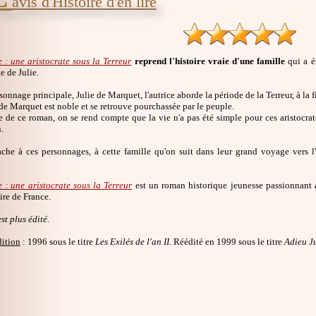
avis d'Histoire d'en lire
 : une aristocrate sous la Terreur
reprend l'histoire vraie d'une famille
qui a é
 de Julie.
sonnage principale, Julie de Marquet, l'autrice aborde la période de la Terreur, à la 
de Marquet est noble et se retrouve pourchassée par le peuple.
re de ce roman, on se rend compte que la vie n'a pas été simple pour ces aristocra
.
tache à ces personnages, à cette famille qu'on suit dans leur grand voyage vers l
e : une aristocrate sous la Terreur
est un roman historique jeunesse passionnant
ire de France.
st plus édité.
dition
: 1996 sous le titre
Les Exilés de l'an II
. Réédité en 1999 sous le titre
Adieu Ju