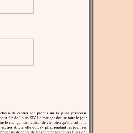
 choisi de centrer son propos sur la
jeune princesse
etit-fils de Louis XIV. Le mariage doit se faire le jour
te le changement radical de vie, bien qu'elle soit une
st très stricte, elle doit s'y plier, rendant les journées
rincesse de conte de fées comme les petites filles ont