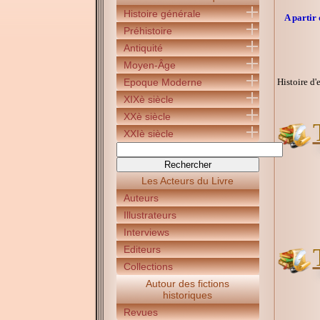
Histoire générale
A partir 
Préhistoire
Antiquité
Moyen-Âge
Epoque Moderne
Histoire d'
XIXè siècle
XXè siècle
XXIè siècle
Les Acteurs du Livre
Auteurs
Illustrateurs
Interviews
Editeurs
Collections
Autour des fictions
historiques
Revues