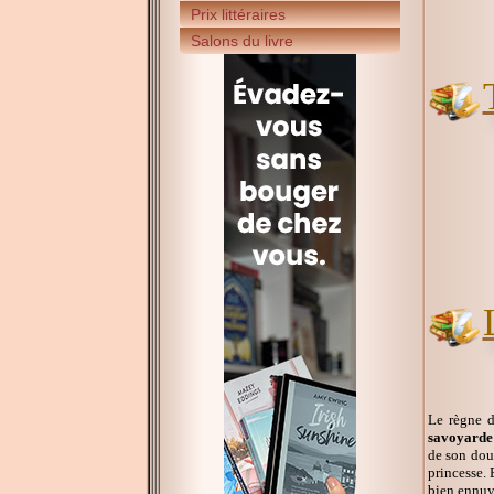
Prix littéraires
Salons du livre
Le règne d
savoyarde
de son douz
princesse. 
bien ennuye