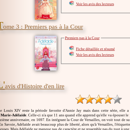
Voir les avis des lecteurs
T
ome 3 : Premiers pas à la Cour
Premiers pas à la Cour
Fiche détaillée et résumé
Voir les avis des lecteurs
L'
avis d'Histoire d'en lire
e Louis XIV reste la période favorite d'Annie Jay mais dans cette série, elle a
 Marie-Adélaïde
. Celle-ci n'a que 11 ans quand elle apprend qu'elle va épouser le p
ième anniversaire, en 1697. En intégrant la Cour de Versailles, on voit tout de sui
En Savoie, Adélaïde avait beaucoup plus de liberté, alors qu'à Versailles, l'étiquette e
uses. Mais Adélaïde ne manque pas de caractère et ne ressemble pas du tout à une p