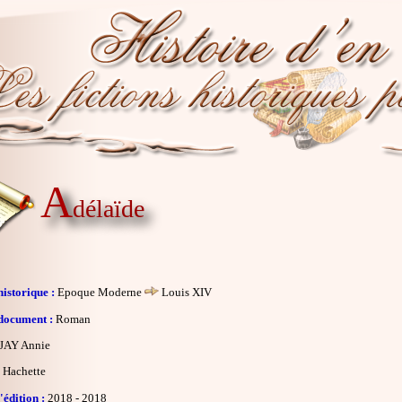
A
délaïde
istorique :
Epoque Moderne
Louis XIV
document :
Roman
JAY Annie
Hachette
édition :
2018 - 2018