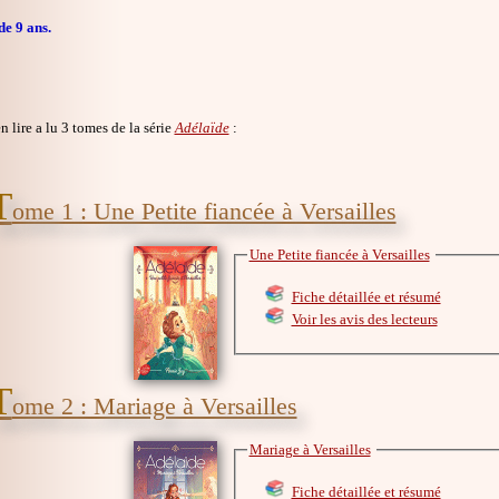
de 9 ans.
en lire a lu 3 tomes de la série
Adélaïde
:
T
ome 1 : Une Petite fiancée à Versailles
Une Petite fiancée à Versailles
Fiche détaillée et résumé
Voir les avis des lecteurs
T
ome 2 : Mariage à Versailles
Mariage à Versailles
Fiche détaillée et résumé