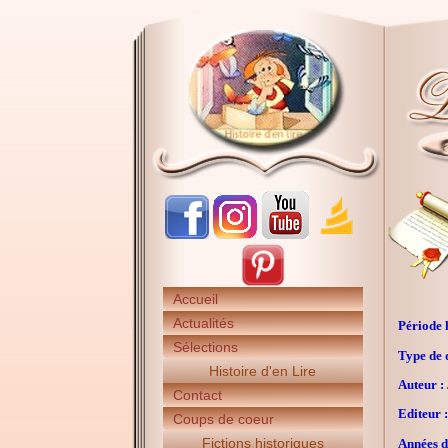
Accueil
Actualités
Période h
Sélections
Type de 
Histoire d'en Lire
Auteur :
Contact
Editeur :
Coups de coeur
Fictions historiques
Années d'